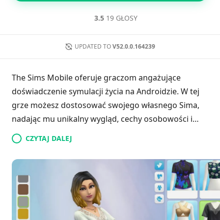
3.5
19 GŁOSY
UPDATED TO
V52.0.0.164239
The Sims Mobile oferuje graczom angażujące
doświadczenie symulacji życia na Androidzie. W tej
grze możesz dostosować swojego własnego Sima,
nadając mu unikalny wygląd, cechy osobowości i
umiejętności. Twórz relacje z innymi Simami,
CZYTAJ DALEJ
zdobywaj nagrody i ciesz się swobodą zmiany
strojów codziennie. Ustalaj osobiste cele życiowe,
realizuj kariery takie jak lekarz czy model, i bierz
udział w różnorodnych aktywnościach i misjach.
Gracze mogą zakładać rodziny i kierować rozwojem
swoich dzieci, ciesząc się nieograniczonymi