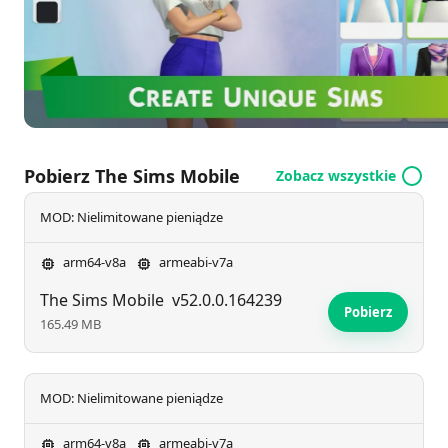
możliwościami, gdy budują swój wymarzony dom i
prowadzą kolorowy, zrelaksowany styl życia. Zanurz
się w świecie, w którym rozwija się kreatywność i
ambicja.
Pobierz The Sims Mobile
Zobacz wszystkie
MOD: Nielimitowane pieniądze
arm64-v8a
armeabi-v7a
The Sims Mobile
v52.0.0.164239
Pobierz
165.49 MB
MOD: Nielimitowane pieniądze
arm64-v8a
armeabi-v7a