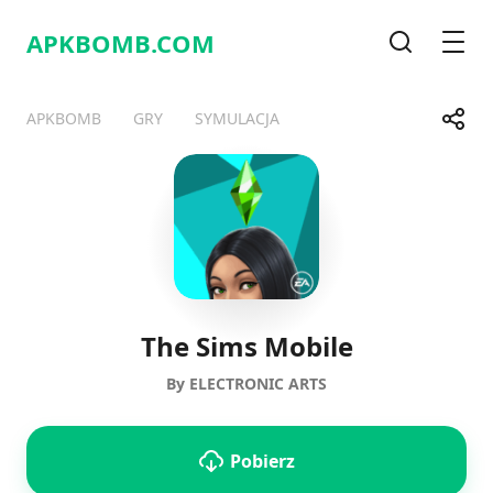
APKBOMB.
COM
Wyszukiwa
Men
Udost
APKBOMB
GRY
SYMULACJA
Telegram
Facebook
WhatsApp
X
The Sims Mobile
By ELECTRONIC ARTS
Pobierz