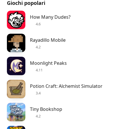
Giochi popolari
How Many Dudes?
4.6
Rayadillo Mobile
4.2
Moonlight Peaks
4.11
Potion Craft: Alchemist Simulator
3.4
Tiny Bookshop
4.2