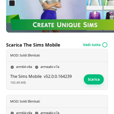
costruiscono la casa dei loro sogni e navigano in
uno stile di vita vibrante e rilassato. Immergiti in un
mondo dove la creatività e l'ambizione fioriscono.
Scarica The Sims Mobile
Vedi tutto
MOD: Soldi Illimitati
arm64-v8a
armeabi-v7a
The Sims Mobile
v52.0.0.164239
Scarica
165.49 MB
MOD: Soldi Illimitati
arm64-v8a
armeabi-v7a