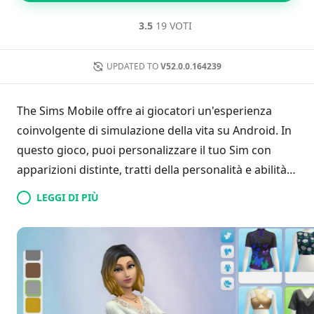
3.5
19 VOTI
UPDATED TO
V52.0.0.164239
The Sims Mobile offre ai giocatori un'esperienza
coinvolgente di simulazione della vita su Android. In
questo gioco, puoi personalizzare il tuo Sim con
apparizioni distinte, tratti della personalità e abilità.
Fai amicizia con altri Sim, guadagna ricompense e
LEGGI DI PIÙ
goditi la libertà di cambiare abbigliamento ogni
giorno. Imposta obiettivi personali, intraprendi
carriere come dottore o modello e partecipa a
diverse attività e missioni. I giocatori possono
avviare una famiglia e guidare lo sviluppo dei loro
figli, abbracciando possibilità illimitate mentre