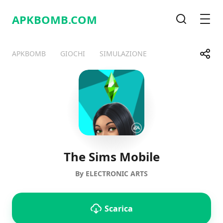
APKBOMB.
COM
Cerca
Men
Condi
APKBOMB
GIOCHI
SIMULAZIONE
Telegram
Facebook
WhatsApp
X
The Sims Mobile
By ELECTRONIC ARTS
Scarica