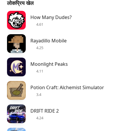
लोकप्रिय खेल
How Many Dudes?
4.61
Rayadillo Mobile
4.25
Moonlight Peaks
4.11
Potion Craft: Alchemist Simulator
3.4
DRIFT RIDE 2
4.24