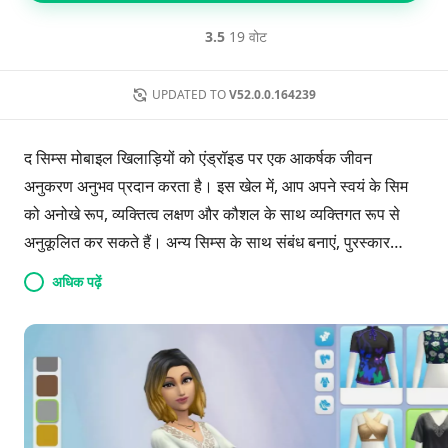
3.5
19 वोट
UPDATED TO
V52.0.0.164239
द सिम्स मोबाइल खिलाड़ियों को एंड्रॉइड पर एक आकर्षक जीवन
अनुकरण अनुभव प्रदान करता है। इस खेल में, आप अपने स्वयं के सिम
को अनोखे रूप, व्यक्तित्व लक्षण और कौशल के साथ व्यक्तिगत रूप से
अनुकूलित कर सकते हैं। अन्य सिम्स के साथ संबंध बनाएं, पुरस्कार
अर्जित करें, और हर दिन कपड़े बदलने की स्वतंत्रता का आनंद लें।
अधिक पढ़ें
व्यक्तिगत जीवन के लक्ष्यों को निर्धारित करें, डॉक्टर या मॉडल जैसे करियर
का पीछा करें, और विविध गतिविधियों और अभियानों में भाग लें। खिलाड़ी
एक परिवार शुरू कर सकते हैं और अपने बच्चों के विकास को मार्गदर्शित
कर सकते हैं, अनंत संभावनाओं को अपनाते हुए अपने सपनों का घर बनाते
हैं और एक जीवंत, आरामदायक जीवनशैली का सामना करते हैं। उस
दुनिया में उतरें जहां रचनात्मकता और महत्वाकांक्षा फलती-फूलती हैं।