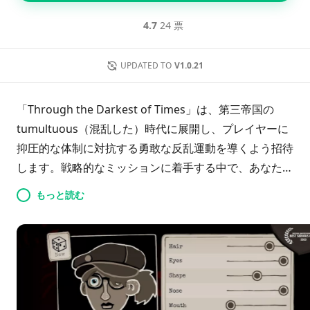
4.7
24 票
UPDATED TO
V1.0.21
「Through the Darkest of Times」は、第三帝国の
tumultuous（混乱した）時代に展開し、プレイヤーに
抑圧的な体制に対抗する勇敢な反乱運動を導くよう招待
します。戦略的なミッションに着手する中で、あなたの
独創性と論理的思考が政府の隠された秘密を暴くために
もっと読む
不可欠です。4つの異なる紛争の段階を進み、仲間を募
り、競争相手を出し抜きながら権威主義の支配を
dismantle（解体）しようと努めます。あなたの下す決
断は成功をもたらすか、あるいは破滅を招くかもしれま
せん。この過程でスキルを向上させ、専制政治の影の中
で明るい未来のために支持を集めるよう挑戦されます。