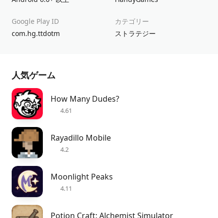
Google Play ID
カテゴリー
com.hg.ttdotm
ストラテジー
人気ゲーム
How Many Dudes?
4.61
Rayadillo Mobile
4.2
Moonlight Peaks
4.11
Potion Craft: Alchemist Simulator