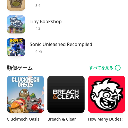
3.4
Tiny Bookshop
4.2
Sonic Unleashed Recompiled
4.79
類似ゲーム
すべてを見る
Cluckmech Oasis
Breach & Clear
How Many Dudes?