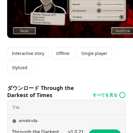
Interactive story
Offline
Single player
Stylized
ダウンロード Through the
Darkest of Times
すべてを見る
フル
arm64-v8a
Through the Darkest of Times
v1.0.21