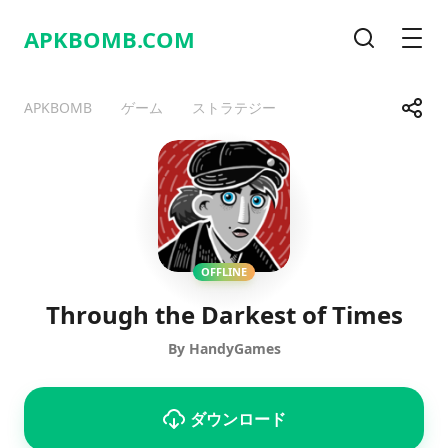
APKBOMB.
COM
検索
メニ
共有
APKBOMB
ゲーム
ストラテジー
Telegram
Facebook
WhatsApp
X
OFFLINE
Through the Darkest of Times
By HandyGames
ダウンロード