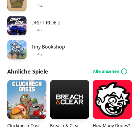
3.4
DRIFT RIDE 2
4.2
Tiny Bookshop
4.2
Ähnliche Spiele
Alle ansehen
Cluckmech Oasis
Breach & Clear
How Many Dudes?