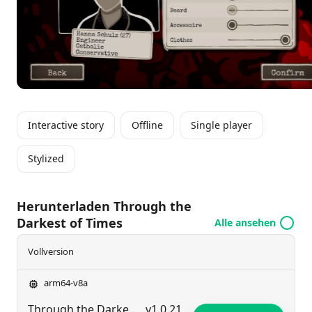
zerschlagen. Jede Entscheidung, die du triffst,
könnte Erfolg oder Untergang bedeuten und
erfordert von dir, deine Fähigkeiten
weiterzuentwickeln und Unterstützung für eine
bessere Zukunft im Schatten der Tyrannei zu
mobilisieren.
Interactive story
Offline
Single player
Stylized
Herunterladen Through the
Darkest of Times
Alle ansehen
Vollversion
arm64-v8a
Through the Darkest of Times
v1.0.21