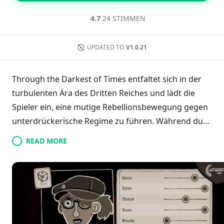
4.7
24 STIMMEN
UPDATED TO
V1.0.21
Through the Darkest of Times entfaltet sich in der
turbulenten Ära des Dritten Reiches und lädt die
Spieler ein, eine mutige Rebellionsbewegung gegen
unterdrückerische Regime zu führen. Während du
strategische Missionen beginnst, werden dein
READ MORE
Einfallsreichtum und logisches Denken
entscheidend sein, um die verborgenen
Geheimnisse der Regierung aufzudecken. Navigiere
durch vier verschiedene Phasen des Konflikts,
rekrutiere Verbündete und überliste Rivalen,
während du versuchst, die autoritäre Herrschaft zu