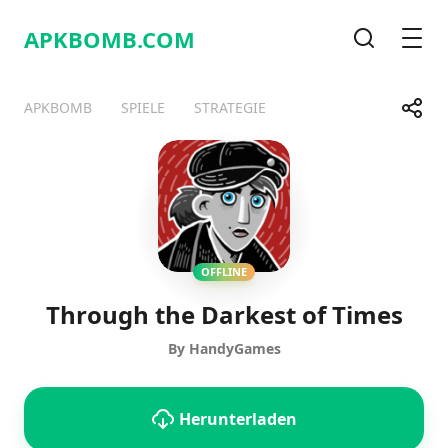
APKBOMB.
COM
Suche
Men
Share
APKBOMB
SPIELE
STRATEGIE
Telegram
Facebook
WhatsApp
X
OFFLINE
Through the Darkest of Times
By HandyGames
Herunterladen