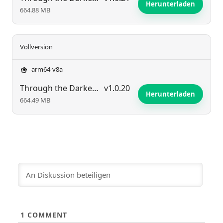
Herunterladen
664.88 MB
Vollversion
arm64-v8a
Through the Darkest of Times
v1.0.20
Herunterladen
664.49 MB
1
COMMENT