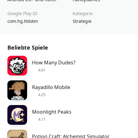
Google Play ID
Kategorie
com.hg.ttdotm
Strategie
Beliebte Spiele
How Many Dudes?
4.61
Rayadillo Mobile
4.25
Moonlight Peaks
4.11
Potion Craft: Alchemist Simulator