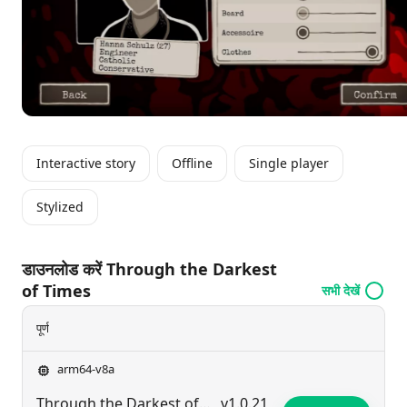
Interactive story
Offline
Single player
Stylized
डाउनलोड करें Through the Darkest
of Times
सभी देखें
पूर्ण
arm64-v8a
Through the Darkest of Times
v1.0.21