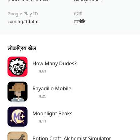
Google Play ID
श्रेणी
com.hg.ttdotm
रणनीति
लोकप्रिय खेल
How Many Dudes?
4.61
Rayadillo Mobile
4.25
Moonlight Peaks
4.11
Potion Craft: Alchemist Simulator