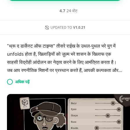
4.7
24 वोट
UPDATED TO
V1.0.21
"थ्रू द डार्केस्ट ऑफ टाइम्स" तीसरे राईख के उथल-पुथल भरे युग में
unfolds होता है, खिलाड़ियों को ज़ुल्म भरे शासन के खिलाफ एक
साहसी विद्रोही आंदोलन का नेतृत्व करने के लिए आमंत्रित करता है।
जब आप रणनीतिक मिशनों पर प्रस्थान करते हैं, आपकी कल्पकता और
तार्किक सोच सरकार के छिपे रहस्यों को उजागर करने में महत्वपूर्ण होंगे।
अधिक पढ़ें
संघर्ष के चार अलग-अलग चरणों के माध्यम से मार्गदर्शन करें, साथियों को
भर्ती करें, और प्रतिद्वंद्वियों को चकमा दें जबकि आप तानाशाही के शासन
को समाप्त करने की कोशिश कर रहे हैं। आपका प्रत्येक निर्णय सफलता
या विनाश का परिणाम हो सकता है, आपको अपनी क्षमताओं को विकसित
करने और तानाशाही की परछाइयों के बीच एक उज्जवल भविष्य के लिए
समर्थन जुटाने की चुनौती देगा।