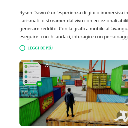
Rysen Dawn è un'esperienza di gioco immersiva in 
carismatico streamer dal vivo con eccezionali abil
generare reddito. Con la grafica mobile all'avanguar
eseguire trucchi audaci, interagire con personaggi
colonna sonora tramite un sistema di emote. Una 
LEGGI DI PIÙ
gioco mozzafiato, mentre l'integrazione degli spo
di gioco. Con prestazioni fluide a 60FPS, Rysen D
padroneggiare l'arte del parkour.