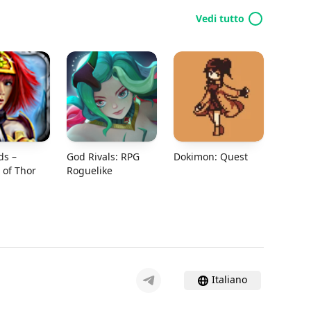
Vedi tutto
ds –
God Rivals: RPG
Dokimon: Quest
of Thor
Roguelike
Italiano