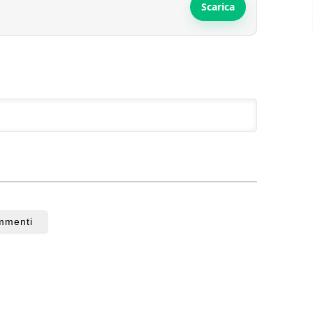
Scarica
mmenti