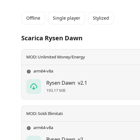
Offline
Single player
Stylized
Scarica Rysen Dawn
MOD: Unlimited Money/Energy
arm64-v8a
Rysen Dawn
v2.1
193.17 MB
MOD: Soldi Illimitati
arm64-v8a
Rysen Dawn
v2