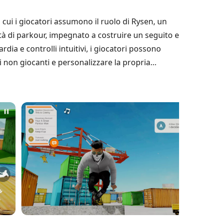
cui i giocatori assumono il ruolo di Rysen, un
ità di parkour, impegnato a costruire un seguito e
dia e controlli intuitivi, i giocatori possono
 non giocanti e personalizzare la propria
modalità foto consente di catturare momenti di
nsor permette ai giocatori di guadagnare valuta
awn è progettato per coloro che aspirano a