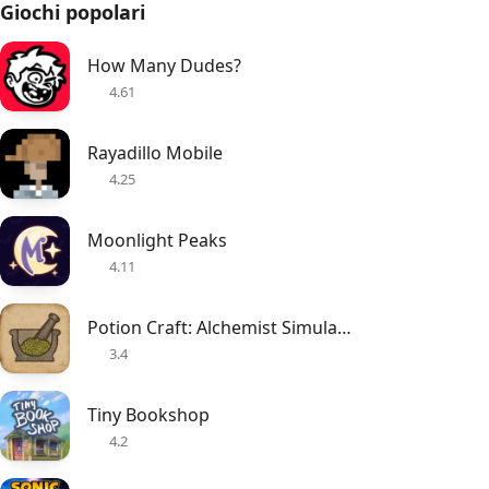
Giochi popolari
How Many Dudes?
4.61
Rayadillo Mobile
4.25
Moonlight Peaks
4.11
Potion Craft: Alchemist Simulator
3.4
Tiny Bookshop
4.2