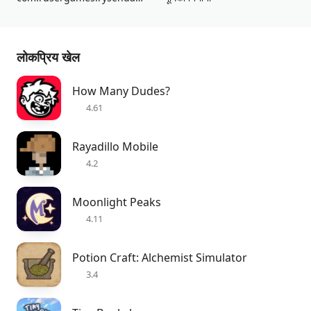
लोकप्रिय खेल
How Many Dudes?
4.61
Rayadillo Mobile
4.2
Moonlight Peaks
4.11
Potion Craft: Alchemist Simulator
3.4