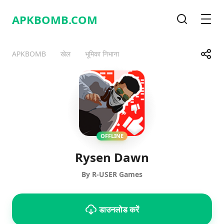
APKBOMB.
COM
खोज
मेनू
साझा करे
APKBOMB
खेल
भूमिका निभाना
Telegram
Facebook
WhatsApp
X
OFFLINE
Rysen Dawn
By R-USER Games
डाउनलोड करें