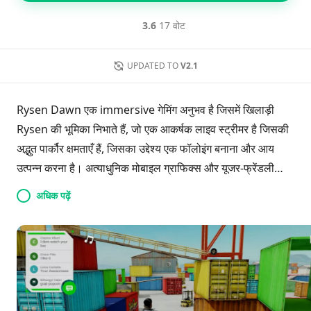
3.6
17 वोट
UPDATED TO
V2.1
Rysen Dawn एक immersive गेमिंग अनुभव है जिसमें खिलाड़ी
Rysen की भूमिका निभाते हैं, जो एक आकर्षक लाइव स्ट्रीमर है जिसकी
अद्भुत पार्कौर क्षमताएँ हैं, जिसका उद्देश्य एक फॉलोइंग बनाना और आय
उत्पन्न करना है। अत्याधुनिक मोबाइल ग्राफिक्स और यूजर-फ्रेंडली
कंट्रोल के साथ, खिलाड़ी साहसी ट्रिक्स कर सकते हैं, गैर-खेलने योग्य
अधिक पढ़ें
पात्रों के साथ संवाद कर सकते हैं, और इमो्ट सिस्टम के माध्यम से अपने
साउंडट्रैक को कस्टमाइज़ कर सकते हैं। एक फोटो मोड सांस रोक देने
वाले गेमप्ले क्षणों को कैप्चर करने की अनुमति देता है, जबकि स्पॉन्सर
इंटीग्रेशन से खिलाड़ी इन-गेम मुद्रा अर्जित कर सकते हैं। 60FPS की
स्मूद परफॉर्मेंस के साथ, Rysen Dawn उन लोगों के लिए डिज़ाइन
किया गया है जो पार्कौर की कला में महारत हासिल करना चाहते हैं।