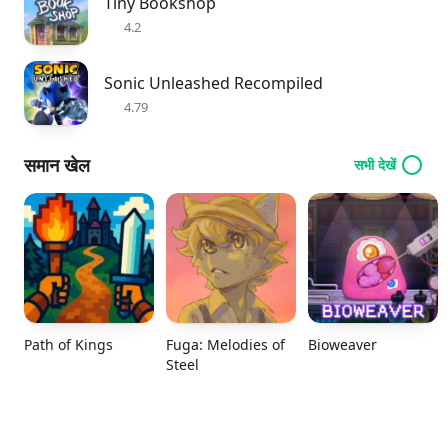
Tiny Bookshop
4.2
Sonic Unleashed Recompiled
4.79
समान खेल
सभी देखें
Path of Kings
Fuga: Melodies of
Bioweaver
Steel