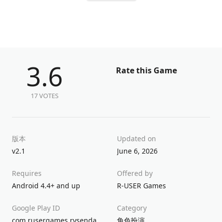
3.6
Rate this Game
17 VOTES
版本
Updated on
v2.1
June 6, 2026
Requires
Offered by
Android 4.4+ and up
R-USER Games
Google Play ID
Category
com.rusergames.rysendawn
角色扮演