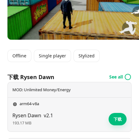
Offline
Single player
Stylized
下载 Rysen Dawn
See all
MOD: Unlimited Money/Energy
arm64-v8a
Rysen Dawn
v2.1
下载
193.17 MB