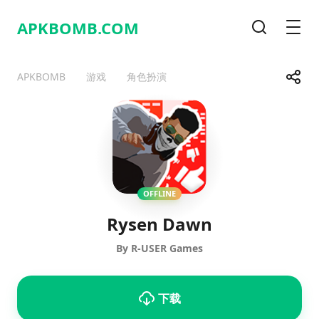
APKBOMB.
COM
搜索
Men
Share
APKBOMB
游戏
角色扮演
Telegram
Facebook
WhatsApp
X
OFFLINE
Rysen Dawn
By R-USER Games
下载