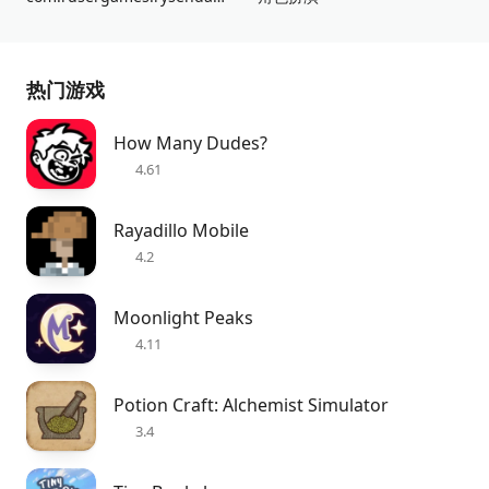
热门游戏
How Many Dudes?
4.61
Rayadillo Mobile
4.2
Moonlight Peaks
4.11
Potion Craft: Alchemist Simulator
3.4