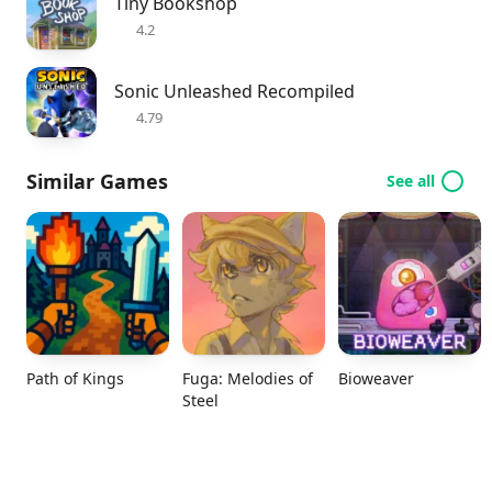
Tiny Bookshop
4.2
Sonic Unleashed Recompiled
4.79
Similar Games
See all
Path of Kings
Fuga: Melodies of
Bioweaver
Steel