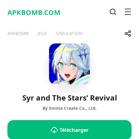
APKBOMB.
COM
Recherche
Men
Parta
APKBOMB
JEUX
SIMULATION
Telegram
Facebook
WhatsApp
X
Syr and The Stars’ Revival
By Emma Create Co., Ltd.
Télécharger