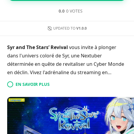
0.0
0 VOTES
UPDATED TO
V1.0.0
Syr and The Stars’ Revival
vous invite à plonger
dans l'univers coloré de Syr, une Nextuber
déterminée en quête de revitaliser un Cyber Monde
en déclin. Vivez l'adrénaline du streaming en
améliorant les statistiques de Syr grâce à des mises
EN SAVOIR PLUS
à niveau de bureau, déverrouillant de nouveaux
scénarios qui approfondissent la narration.
Interagissez avec un éventail de personnages
uniques tout en gérant la charge de travail de Syr
pour éviter l'épuisement. À chaque nouveau fan
conquis, vous redonnerez espoir à un monde sans