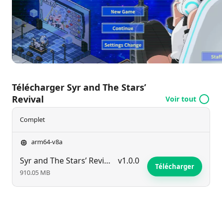
sa brillante étoile, Spica. Serez-vous la clé pour aider
Syr à retrouver sa gloire et à raviver les étoiles ?
Plongez dans un voyage émotionnel et commencez
à streamer dès aujourd'hui !
Télécharger Syr and The Stars’
Revival
Voir tout
Complet
arm64-v8a
Syr and The Stars’ Revival
v1.0.0
Télécharger
910.05 MB