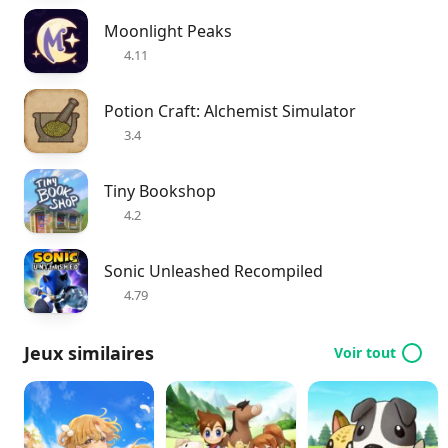
Moonlight Peaks
4.11
Potion Craft: Alchemist Simulator
3.4
Tiny Bookshop
4.2
Sonic Unleashed Recompiled
4.79
Jeux similaires
Voir tout