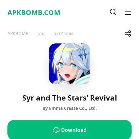
APKBOMB.
COM
Search
Men
Share
APKBOMB
เกม
การจำลอง
Telegram
Facebook
WhatsApp
X
Syr and The Stars’ Revival
By Emma Create Co., Ltd.
Download