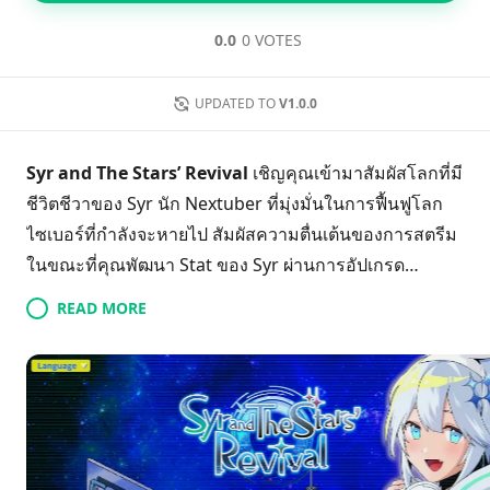
0.0
0 VOTES
UPDATED TO
V1.0.0
Syr and The Stars’ Revival
เชิญคุณเข้ามาสัมผัสโลกที่มี
ชีวิตชีวาของ Syr นัก Nextuber ที่มุ่งมั่นในการฟื้นฟูโลก
ไซเบอร์ที่กำลังจะหายไป สัมผัสความตื่นเต้นของการสตรีม
ในขณะที่คุณพัฒนา Stat ของ Syr ผ่านการอัปเกรด
สำนักงาน และปลดล็อกสถานการณ์ใหม่ ๆ ที่ทำให้เรื่องราว
READ MORE
ลึกซึ้งยิ่งขึ้น สำหรับการจัดการภาระงานของ Syr เพื่อ
ป้องกันไม่ให้เกิดความเหนื่อยล้า คุณจะได้พบกับตัวละครที่
มีเอกลักษณ์ในขณะเดียวกัน เมื่อแต่ละแฟนใหม่ที่คุณได้มา
จะนำความหวังกลับคืนสู่โลกที่ขาดแคลนดาวเด่นของมัน
คือ Spica คุณจะช่วย Syr คืนชื่อเสียงและฟื้นคืนดาวให้กลับ
มาได้หรือไม่? ดำดิ่งสู่การเดินทางที่เต็มไปด้วยอารมณ์และ