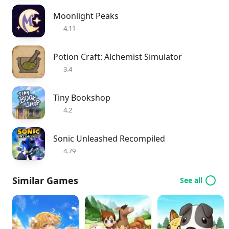
Moonlight Peaks
4.11
Potion Craft: Alchemist Simulator
3.4
Tiny Bookshop
4.2
Sonic Unleashed Recompiled
4.79
Similar Games
See all