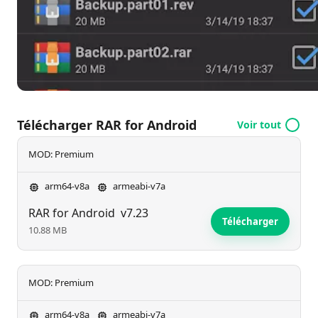
distingue en permettant aux utilisateurs de gérer
des tâches complexes sans avoir besoin de recourir
à des solutions alternatives. Avec son interface
conviviale et ses améliorations constantes, RAR pour
Android reste un choix fiable pour la gestion des
archives sur les appareils mobiles.
Télécharger RAR for Android
Voir tout
MOD: Premium
arm64-v8a
armeabi-v7a
RAR for Android
v7.23
Télécharger
10.88 MB
MOD: Premium
arm64-v8a
armeabi-v7a