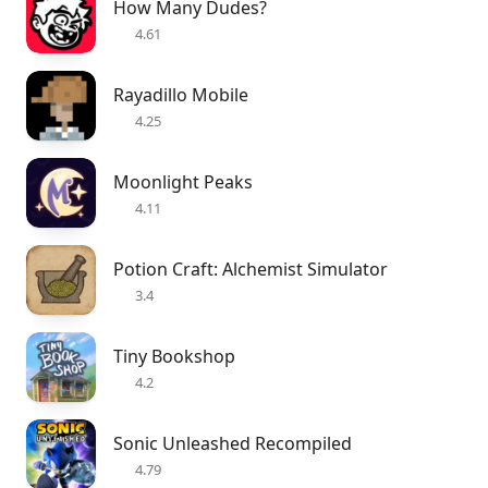
How Many Dudes?
4.61
Rayadillo Mobile
4.25
Moonlight Peaks
4.11
Potion Craft: Alchemist Simulator
3.4
Tiny Bookshop
4.2
Sonic Unleashed Recompiled
4.79