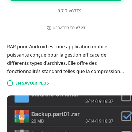
3.7
7 VOTES
UPDATED TO
V7.23
RAR pour Android est une application mobile
puissante conçue pour la gestion efficace de
différents types d'archives. Elle offre des
fonctionnalités standard telles que la compression
et l'extraction de fichiers, ainsi que des
EN SAVOIR PLUS
fonctionnalités avancées comme la récupération de
fichiers endommagés et le chiffrement pour une
sécurité accrue. Des mises à jour régulières
introduisent de nouveaux outils et capacités,
garantissant aux utilisateurs un accès à des
performances de haut niveau. Cette application se