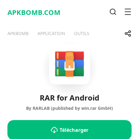
APKBOMB.
COM
Recherche
Men
Parta
APKBOMB
APPLICATION
OUTILS
Telegram
Facebook
WhatsApp
X
RAR for Android
By RARLAB (published by win.rar GmbH)
Télécharger