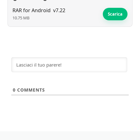
RAR for Android
v7.22
Scarica
10.75 MB
0
COMMENTS