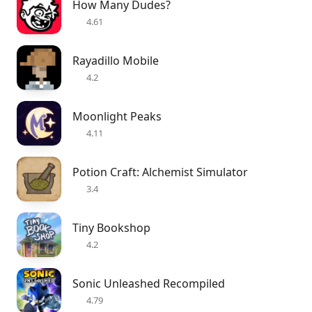
How Many Dudes?
4.61
Rayadillo Mobile
4.2
Moonlight Peaks
4.11
Potion Craft: Alchemist Simulator
3.4
Tiny Bookshop
4.2
Sonic Unleashed Recompiled
4.79