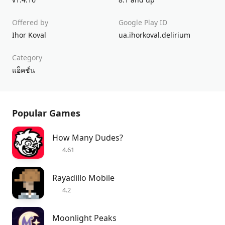
Offered by
Google Play ID
Ihor Koval
ua.ihorkoval.delirium
Category
แอ็คชั่น
Popular Games
How Many Dudes?
4.61
Rayadillo Mobile
4.2
Moonlight Peaks