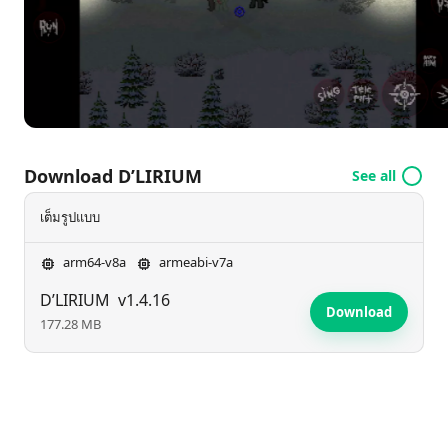
Download D’LIRIUM
See all
เต็มรูปแบบ
arm64-v8a
armeabi-v7a
D’LIRIUM
v1.4.16
Download
177.28 MB