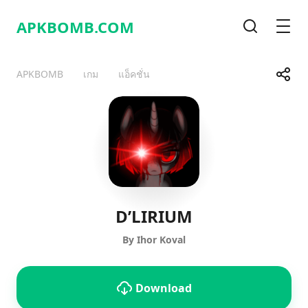
APKBOMB.
COM
Search
Men
Share
APKBOMB
เกม
แอ็คชั่น
Telegram
Facebook
WhatsApp
X
D’LIRIUM
By Ihor Koval
Download