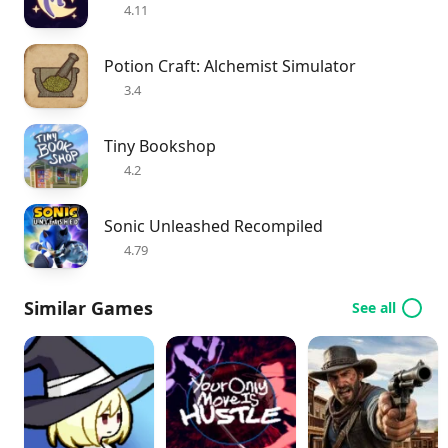
4.11
Potion Craft: Alchemist Simulator
3.4
Tiny Bookshop
4.2
Sonic Unleashed Recompiled
4.79
Similar Games
See all