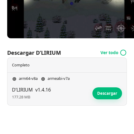
género.
Descargar D’LIRIUM
Ver todo
Completo
arm64-v8a
armeabi-v7a
D’LIRIUM
v1.4.16
Descargar
177.28 MB