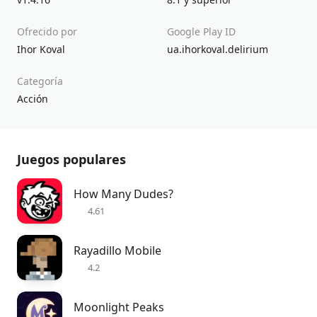
Ofrecido por
Google Play ID
Ihor Koval
ua.ihorkoval.delirium
Categoría
Acción
Juegos populares
How Many Dudes?
4.61
Rayadillo Mobile
4.2
Moonlight Peaks