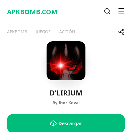
APKBOMB.
COM
Buscar
Men
Compa
APKBOMB
JUEGOS
ACCIÓN
Telegram
Facebook
WhatsApp
X
D’LIRIUM
By Ihor Koval
Descargar