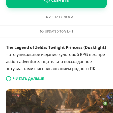
Скачать
4.2
132 ГОЛОСА
UPDATED TO
V1.4.1
The Legend of Zelda: Twilight Princess (Dusklight)
– это уникальное издание культовой RPG в жанре
action-adventure, тщательно воссозданное
энтузиастами с использованием родного ПК-
порта из проекта Twilit Realm. В отличие от
ЧИТАТЬ ДАЛЬШЕ
запуска игры через традиционные эмуляторы, эта
готовая к игре APK-сборка предлагает
пользователям Android безупречную
оптимизацию, плавную работу до 60 FPS,
текстурные пакеты высокого разрешения и