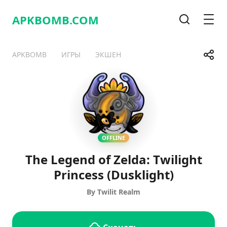
APKBOMB.
COM
Поиск
Мен
Поде
APKBOMB
ИГРЫ
ЭКШЕН
Telegram
Facebook
WhatsApp
X
OFFLINE
​The Legend of Zelda: Twilight
Princess (Dusklight)
By Twilit Realm