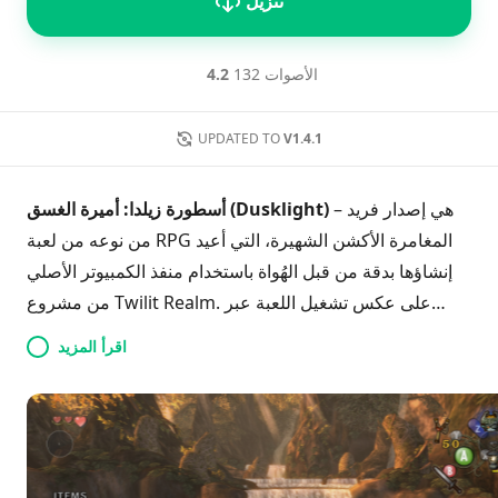
تنزيل
132 الأصوات
4.2
UPDATED TO
V1.4.1
– هي إصدار فريد
أسطورة زيلدا: أميرة الغسق (Dusklight)
من نوعه من لعبة RPG المغامرة الأكشن الشهيرة، التي أعيد
إنشاؤها بدقة من قبل الهُواة باستخدام منفذ الكمبيوتر الأصلي
من مشروع Twilit Realm. على عكس تشغيل اللعبة عبر
محاكيات تقليدية، يوفر هذا البناء الجاهز للتشغيل على نظام
اقرأ المزيد
APK لمستخدمي أندرويد تحسينًا مثاليًا، وأداءً سلسًا يصل إلى
60 إطارًا في الثانية، وحزم نسيج عالية الدقة، ودعمًا أصليًا
لجهاز التحكم. والأفضل من ذلك، أن صورة اللعبة الأصلية مثبتة
مسبقًا بالكامل داخل التطبيق، مما يوفر عليك متاعب البحث
عن ملفات ISO أو التعامل مع التكوينات المعقدة: فقط قم