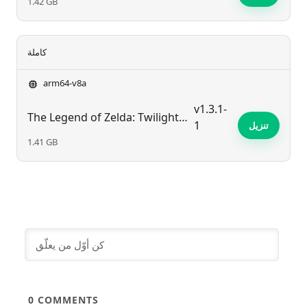
1.42 GB
كاملة
arm64-v8a
v1.3.1-
​The Legend of Zelda: Twilight Princess (Dusklight)
1
تنزيل
1.41 GB
0
COMMENTS