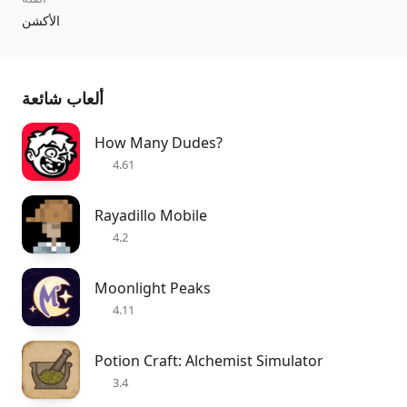
الأكشن
ألعاب شائعة
How Many Dudes?
4.61
Rayadillo Mobile
4.2
Moonlight Peaks
4.11
Potion Craft: Alchemist Simulator
3.4