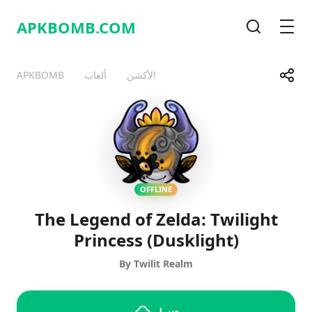
APKBOMB.
COM
قائمة
بحث
شارك
الأكشن
ألعاب
APKBOMB
Telegram
Facebook
WhatsApp
X
OFFLINE
​The Legend of Zelda: Twilight
Princess (Dusklight)
By Twilit Realm