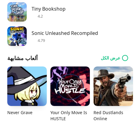
Tiny Bookshop
4.2
Sonic Unleashed Recompiled
4.79
ألعاب مشابهة
عرض الكل
Never Grave
Your Only Move Is
Red Dustlands
HUSTLE
Online