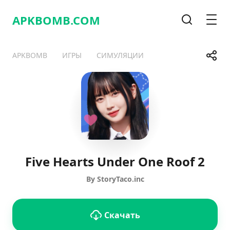
APKBOMB.
COM
Поиск
Мен
Поде
APKBOMB
ИГРЫ
СИМУЛЯЦИИ
Telegram
Facebook
WhatsApp
X
Five Hearts Under One Roof 2
By StoryTaco.inc
Скачать