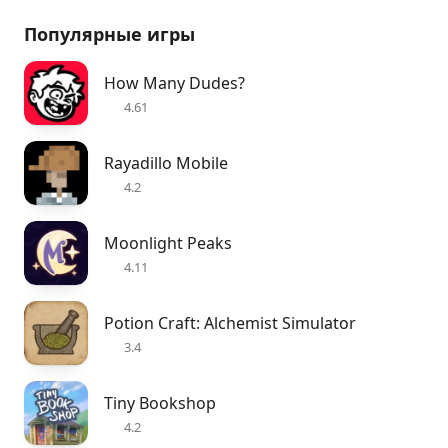
Популярные игры
How Many Dudes?
4.61
Rayadillo Mobile
4.2
Moonlight Peaks
4.11
Potion Craft: Alchemist Simulator
3.4
Tiny Bookshop
4.2