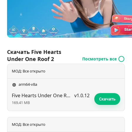
которые усиливают романтический опыт. Сочетая
драму, эмоции и разнообразные персонажи,
игроки будут проходить через волнующие
моменты и сложные связи, в конечном итоге
определяя, кто останется рядом с Юманом.
Скачать Five Hearts
Under One Roof 2
Посмотреть все
МОД: Все открыто
arm64-v8a
Five Hearts Under One Roof 2
v1.0.12
Скачать
169.41 MB
МОД: Все открыто