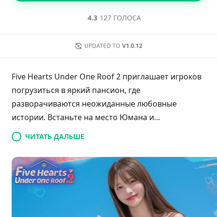
4.3
127 ГОЛОСА
UPDATED TO
V1.0.12
Five Hearts Under One Roof 2 приглашает игроков
погрузиться в яркий пансион, где
разворачиваются неожиданные любовные
истории. Встаньте на место Юмана и
взаимодействуйте с шестью очаровательными
ЧИТАТЬ ДАЛЬШЕ
героинями, каждая из которых хранит
уникальные обаяния и секреты. По мере
углубления отношений игроки сталкиваются с
выборами, которые могут кардинально изменить
их пути. Игра предлагает богатые сюжетные
линии, несколько концовок и живые выступления,