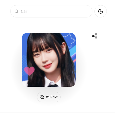
Cari
Kongsi
Telegram
Facebook
WhatsApp
X
V1.0.12!