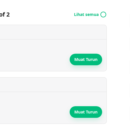
of 2
Lihat semua
Muat Turun
Muat Turun