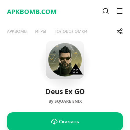
APKBOMB.
COM
Поиск
Мен
Поде
APKBOMB
ИГРЫ
ГОЛОВОЛОМКИ
Telegram
Facebook
WhatsApp
X
Deus Ex GO
By SQUARE ENIX
Скачать