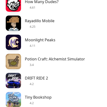
How Many Dudes?
4.61
Rayadillo Mobile
4.25
Moonlight Peaks
4.11
Potion Craft: Alchemist Simulator
3.4
DRIFT RIDE 2
4.2
Tiny Bookshop
4.2