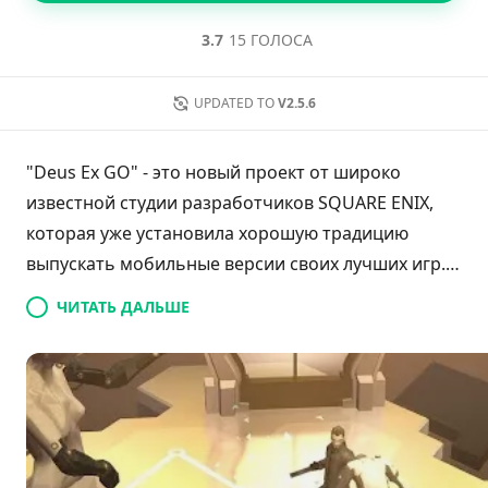
3.7
15 ГОЛОСА
UPDATED TO
V2.5.6
"Deus Ex GO" - это новый проект от широко
известной студии разработчиков SQUARE ENIX,
которая уже установила хорошую традицию
выпускать мобильные версии своих лучших игр.
На этот раз они переработали игровой процесс,
ЧИТАТЬ ДАЛЬШЕ
сделав основную упор на шаг за шагом
головоломки. Так, после таких успешных проектов
как "Lara Croft GO" и "Hitman GO", "Deus Ex:
Mankind Divided", вышла мобильная версия игры.