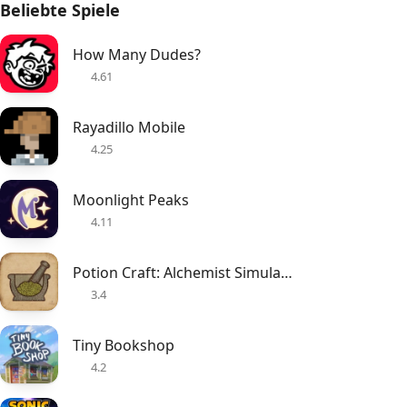
Beliebte Spiele
How Many Dudes?
4.61
Rayadillo Mobile
4.25
Moonlight Peaks
4.11
Potion Craft: Alchemist Simulator
3.4
Tiny Bookshop
4.2