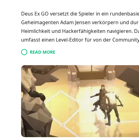
Deus Ex GO versetzt die Spieler in ein rundenbasie
Geheimagenten Adam Jensen verkörpern und durch 
Heimlichkeit und Hackerfähigkeiten navigieren. Das
umfasst einen Level-Editor für von der Community
können Jensens Augmentierungen strategisch ein
READ MORE
überwinden und sich gegen verschiedene Feinde 
anpassbare Denksportaufgaben bietet, bereichert
GO-Serie, indem sie ein fesselndes Abenteuer in e