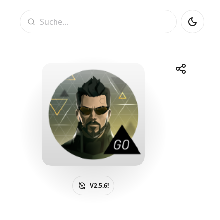
Suche
Share
Telegram
Facebook
WhatsApp
X
V2.5.6!