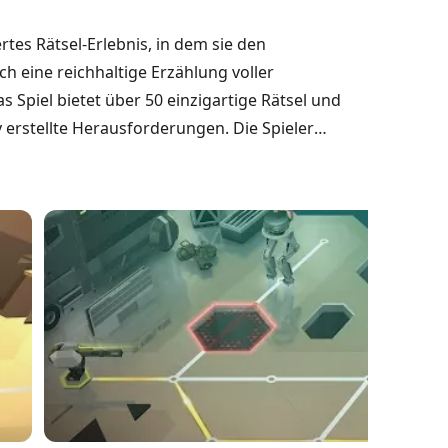
rtes Rätsel-Erlebnis, in dem sie den
eine reichhaltige Erzählung voller
 Spiel bietet über 50 einzigartige Rätsel und
 erstellte Herausforderungen. Die Spieler
setzen, um verschiedene Hindernisse zu
zu behaupten. Mit dem unendlichen Modus, der
 diese Ausgabe von Square Enix Montréal die
iner dystopischen Landschaft bietet.