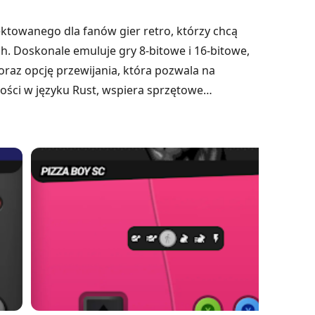
ektowanego dla fanów gier retro, którzy chcą
h. Doskonale emuluje gry 8-bitowe i 16-bitowe,
oraz opcję przewijania, która pozwala na
ości w języku Rust, wspiera sprzętowe
s oraz cheatów. Emulator prezentuje również
ktualizacje mają na celu rozszerzenie
D i 32-bitowych, co czyni go atrakcyjną opcją dla
wile związane z grami.