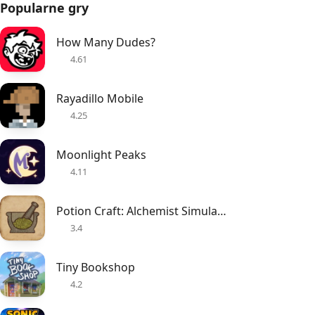
Popularne gry
How Many Dudes?
4.61
Rayadillo Mobile
4.25
Moonlight Peaks
4.11
Potion Craft: Alchemist Simulator
3.4
Tiny Bookshop
4.2