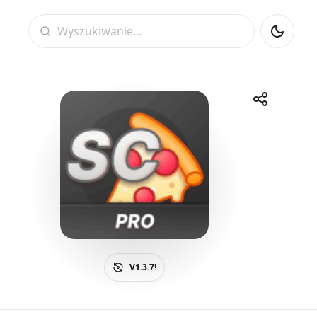
Wyszukiwanie
Udostępnij
Telegram
Facebook
WhatsApp
X
V1.3.7!