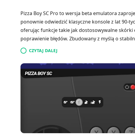
Pizza Boy SC Pro to wersja beta emulatora zaproj
ponownie odwiedzić klasyczne konsole z lat 90-tyc
oferując funkcje takie jak dostosowywalne skórki 
poprawienie błędów. Zbudowany z myślą o stabiln
kontrolery gier i zawiera opcje RetroAchievement
CZYTAJ DALEJ
okładki gier, co dodaje autentyczności. Przyszłe a
kompatybilności, umożliwiając dostęp do gier na C
tych, którzy chcą na nowo przeżyć nostalgiczne ch