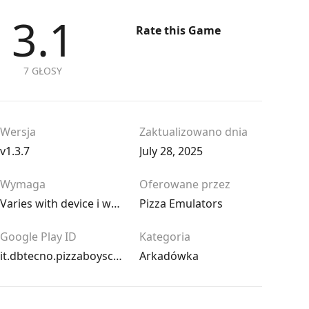
3.1
Rate this Game
7 GŁOSY
Wersja
Zaktualizowano dnia
v1.3.7
July 28, 2025
Wymaga
Oferowane przez
Varies with device i wyżej
Pizza Emulators
Google Play ID
Kategoria
it.dbtecno.pizzaboyscpro
Arkadówka