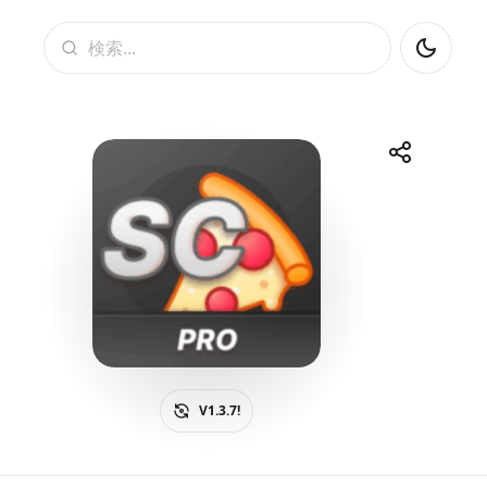
検索
共有
Telegram
Facebook
WhatsApp
X
V1.3.7!