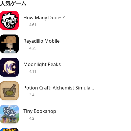
人気ゲーム
How Many Dudes?
4.61
Rayadillo Mobile
4.25
Moonlight Peaks
4.11
Potion Craft: Alchemist Simulator
3.4
Tiny Bookshop
4.2