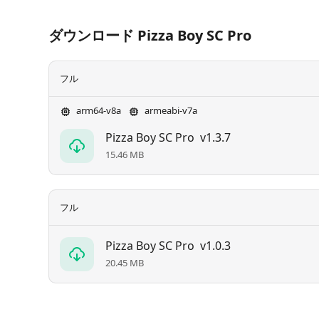
ダウンロード Pizza Boy SC Pro
フル
arm64-v8a
armeabi-v7a
Pizza Boy SC Pro
v1.3.7
15.46 MB
フル
Pizza Boy SC Pro
v1.0.3
20.45 MB