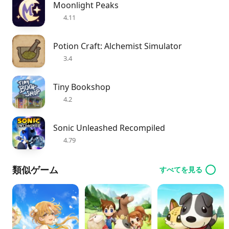
Moonlight Peaks
4.11
Potion Craft: Alchemist Simulator
3.4
Tiny Bookshop
4.2
Sonic Unleashed Recompiled
4.79
類似ゲーム
すべてを見る