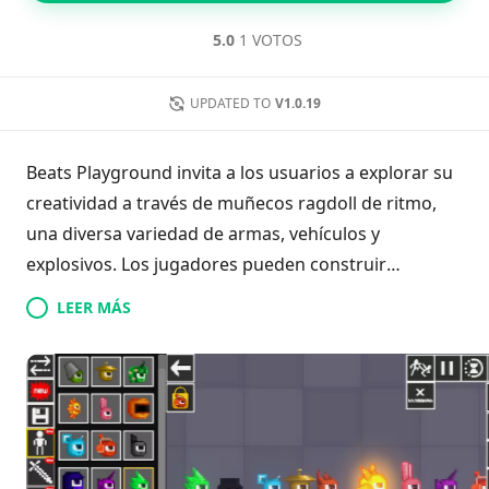
5.0
1 VOTOS
UPDATED TO
V1.0.19
Beats Playground invita a los usuarios a explorar su
creatividad a través de muñecos ragdoll de ritmo,
una diversa variedad de armas, vehículos y
explosivos. Los jugadores pueden construir
estructuras y hogares intrincados, solo para
LEER MÁS
desmantelarlos utilizando una variedad de
emocionantes herramientas. Esta dinámica
plataforma fomenta la narración imaginativa y la
experimentación lúdica, combinando de manera
fluida la construcción y la destrucción para ofrecer
una experiencia cautivadora como ninguna otra.