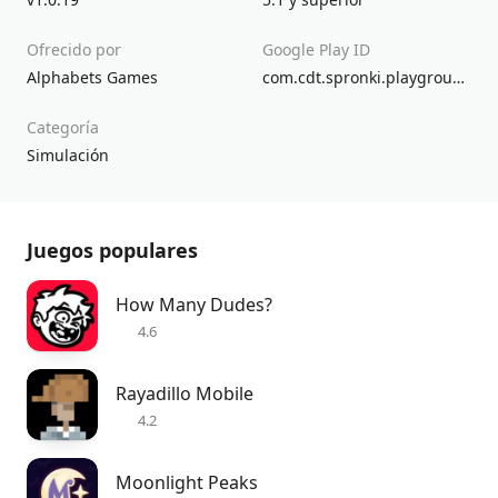
Ofrecido por
Google Play ID
Alphabets Games
com.cdt.spronki.playground
Categoría
Simulación
Juegos populares
How Many Dudes?
4.6
Rayadillo Mobile
4.2
Moonlight Peaks