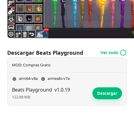
Descargar Beats Playground
Ver todo
MOD: Compras Gratis
arm64-v8a
armeabi-v7a
Beats Playground
v1.0.19
Descargar
122.88 MB