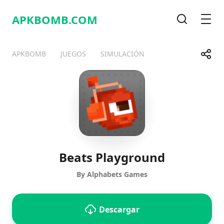
APKBOMB.
COM
Buscar
Men
Compa
APKBOMB
JUEGOS
SIMULACIÓN
Telegram
Facebook
WhatsApp
X
Beats Playground
By Alphabets Games
Descargar