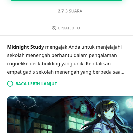
2.7
3 SUARA
UPDATED TO
Midnight Study
mengajak Anda untuk menjelajahi
sekolah menengah berhantu dalam pengalaman
roguelike deck-building yang unik. Kendalikan
empat gadis sekolah menengah yang berbeda saat
mereka membangkitkan roh melalui ritual yang
BACA LEBIH LANJUT
berani. Manfaatkan mekanik slingshot yang inovatif
untuk memantulkan proyektil dan mengalahkan
musuh menakutkan yang berakar pada cerita rakyat
Korea. Dengan lebih dari 100 jimat dan 80 relik yang
tersedia, setiap petualangan menjanjikan strategi
dan tantangan baru. Rasakan kemajuan karakter