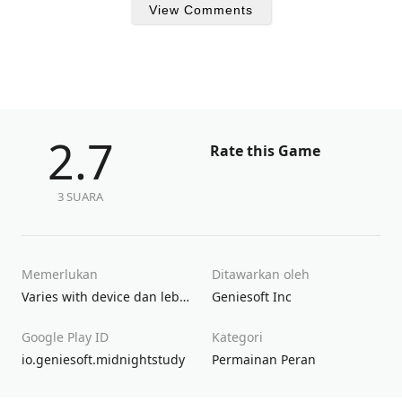
View Comments
2.7
Rate this Game
3 SUARA
Memerlukan
Ditawarkan oleh
Varies with device dan lebih tinggi
Geniesoft Inc
Google Play ID
Kategori
io.geniesoft.midnightstudy
Permainan Peran