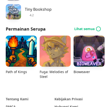
Tiny Bookshop
4.2
Permainan Serupa
Lihat semua
Path of Kings
Fuga: Melodies of
Bioweaver
Steel
Tentang Kami
Kebijakan Privasi
DMCA
Hubungi Kami