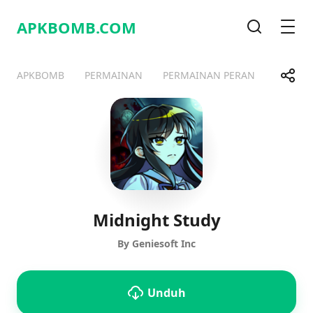
APKBOMB.
COM
Pencarian
Men
Bagik
APKBOMB
PERMAINAN
PERMAINAN PERAN
Telegram
Facebook
WhatsApp
X
Midnight Study
By Geniesoft Inc
Unduh