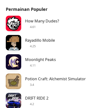
Permainan Populer
How Many Dudes?
4.61
Rayadillo Mobile
4.25
Moonlight Peaks
4.11
Potion Craft: Alchemist Simulator
3.4
DRIFT RIDE 2
4.2