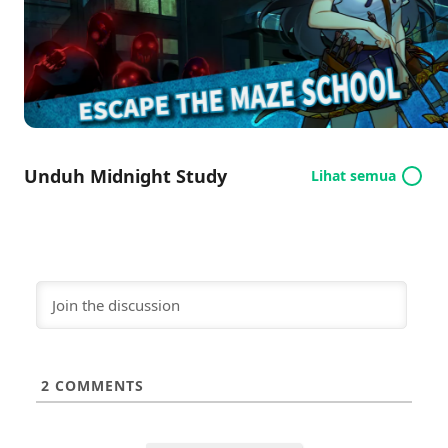
yang mendebarkan saat Anda menjelajahi labirin
penuh dengan ujian yang tak terduga. Apakah Anda
siap untuk menghadapi roh gelap yang
bersembunyi di dalamnya? Bergabunglah dalam
studi tengah malam dan lepaskan kepiawaian
strategis Anda hari ini!
Unduh Midnight Study
Lihat semua
2
COMMENTS