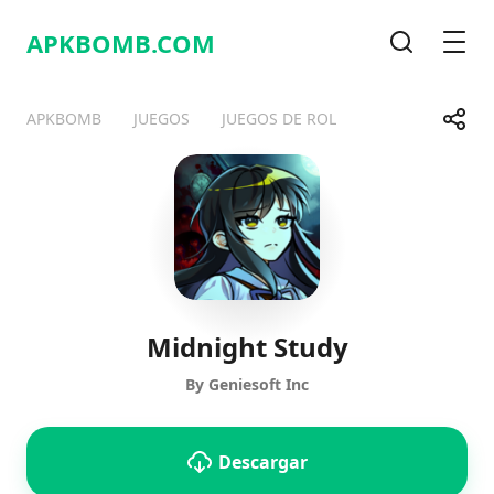
APKBOMB.
COM
Buscar
Men
Compa
APKBOMB
JUEGOS
JUEGOS DE ROL
Telegram
Facebook
WhatsApp
X
Midnight Study
By Geniesoft Inc
Descargar