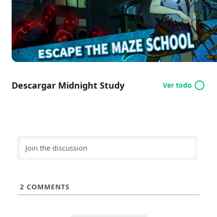
emocionante progresión de personajes mientras
navegas por un laberinto lleno de pruebas
impredecibles. ¿Estás listo para enfrentar a los
oscuros espíritus que acechan en su interior? ¡Únete
al estudio de medianoche y desata tu destreza
estratégica hoy mismo!
Descargar Midnight Study
Ver todo
2
COMMENTS