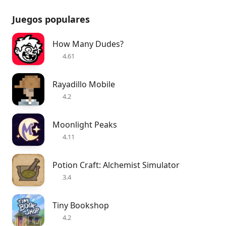
Juegos populares
How Many Dudes?
4.61
Rayadillo Mobile
4.2
Moonlight Peaks
4.11
Potion Craft: Alchemist Simulator
3.4
Tiny Bookshop
4.2