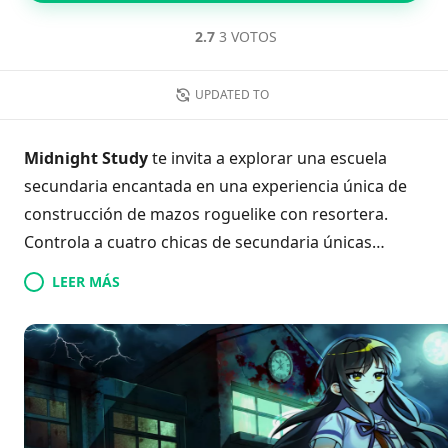
2.7
3 VOTOS
UPDATED TO
Midnight Study
te invita a explorar una escuela
secundaria encantada en una experiencia única de
construcción de mazos roguelike con resortera.
Controla a cuatro chicas de secundaria únicas
mientras despiertan espíritus a través de un
LEER MÁS
atrevido ritual. Utiliza la innovadora mecánica de la
resortera para hacer rebotar proyectiles y derrotar
a sinistros enemigos arraigados en el folclore
coreano. Con más de 100 talismanes y 80 reliquias a
tu disposición, cada aventura promete nuevas
estrategias y desafíos. Experimenta una