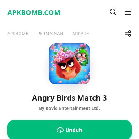
APKBOMB.
COM
Pencarian
Men
Bagik
APKBOMB
PERMAINAN
ARKADE
Telegram
Facebook
WhatsApp
X
Angry Birds Match 3
By Rovio Entertainment Ltd.
Unduh