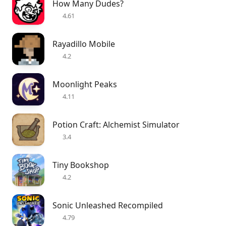
How Many Dudes?
4.61
Rayadillo Mobile
4.2
Moonlight Peaks
4.11
Potion Craft: Alchemist Simulator
3.4
Tiny Bookshop
4.2
Sonic Unleashed Recompiled
4.79