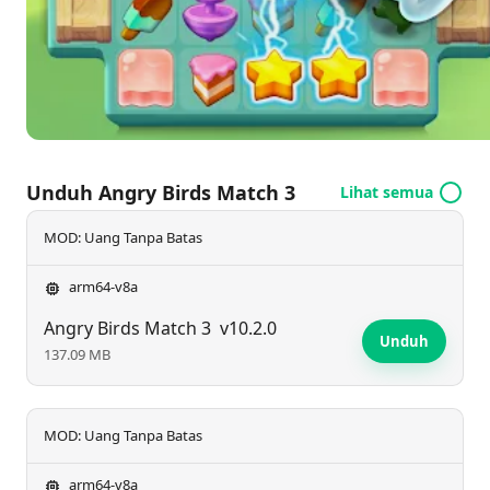
perpaduan yang menyenangkan antara strategi dan
nostalgia, menjadikannya tambahan yang berharga
untuk seri ini bagi pemain yang menginginkan
petualangan baru.
Unduh Angry Birds Match 3
Lihat semua
MOD: Uang Tanpa Batas
arm64-v8a
Angry Birds Match 3
v10.2.0
Unduh
137.09 MB
MOD: Uang Tanpa Batas
arm64-v8a