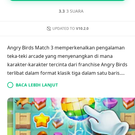
3.3
3 SUARA
UPDATED TO
V10.2.0
Angry Birds Match 3 memperkenalkan pengalaman
teka-teki arcade yang menyenangkan di mana
karakter-karakter tercinta dari franchise Angry Birds
terlibat dalam format klasik tiga dalam satu baris.
Dalam permainan ini, burung-burung ikonis
BACA LEBIH LANJUT
berusaha menikmati liburan mereka, tetapi babi-
babi nakal merencanakan untuk mengganggu
kesenangan mereka. Dengan mekanika permainan
yang familiar, baik penggemar genre maupun
penggemar Angry Birds akan dengan mudah
menerima judul baru ini. Permainan ini menawarkan