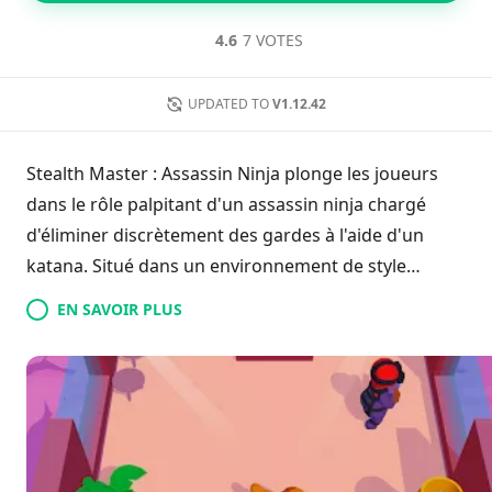
4.6
7 VOTES
UPDATED TO
V1.12.42
Stealth Master : Assassin Ninja plonge les joueurs
dans le rôle palpitant d'un assassin ninja chargé
d'éliminer discrètement des gardes à l'aide d'un
katana. Situé dans un environnement de style
arcade, le jeu vous met au défi d'utiliser de manière
EN SAVOIR PLUS
créative votre environnement pour des approches
furtives, tout en veillant à ne pas attirer l'attention.
Le timing est crucial, car les gardes alertés
riposteront avec férocité. Au fur et à mesure que
vous naviguez à travers des niveaux de plus en plus
difficiles, vous pouvez collecter de la monnaie in-