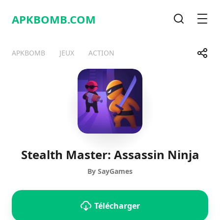
APKBOMB.
COM
Recherche
Men
Parta
APKBOMB
JEUX
ACTION
Telegram
Facebook
WhatsApp
X
Stealth Master: Assassin Ninja
By SayGames
Télécharger