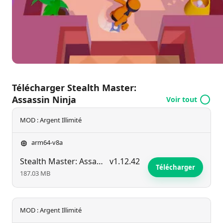
game pour débloquer de nouveaux skins tout en
maîtrisant le système de contrôle intuitif à un seul
bouton typique de SayGames. Chaque mission
réussie vous rapproche du prochain étage et de
nouveaux obstacles plus difficiles.
Télécharger Stealth Master:
Assassin Ninja
Voir tout
MOD : Argent Illimité
arm64-v8a
Stealth Master: Assassin Ninja
v1.12.42
Télécharger
187.03 MB
MOD : Argent Illimité