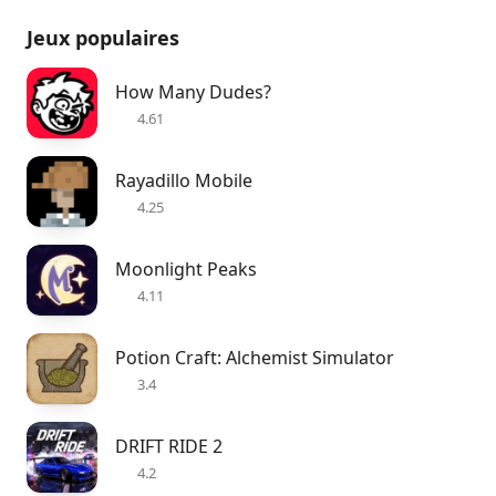
Jeux populaires
How Many Dudes?
4.61
Rayadillo Mobile
4.25
Moonlight Peaks
4.11
Potion Craft: Alchemist Simulator
3.4
DRIFT RIDE 2
4.2