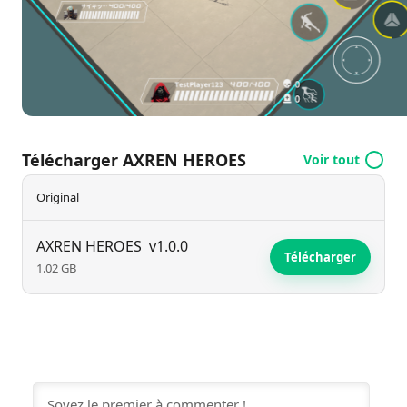
AXREN HEROES est conçu pour offrir une expérience
riche aux joueurs gratuits, garantissant que chacun
puisse participer à l'action exaltante où et quand il le
souhaite.
Télécharger AXREN HEROES
Voir tout
Original
AXREN HEROES
v1.0.0
Télécharger
1.02 GB