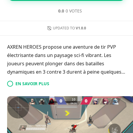
0.0
0 VOTES
UPDATED TO
V1.0.0
AXREN HEROES propose une aventure de tir PVP
électrisante dans un paysage sci-fi vibrant. Les
joueurs peuvent plonger dans des batailles
dynamiques en 3 contre 3 durent à peine quelques
minutes, ce qui en fait un choix idéal pour ceux qui
EN SAVOIR PLUS
recherchent des sensations de jeu rapides. Le jeu est
accessible à tous les niveaux de compétence grâce à
ses commandes conviviales et propose un roster de
personnages, chacun ayant des capacités distinctes
pour un jeu d'équipe stratégique. Avec un accent sur
un gameplay équilibré et des visuels captivants,