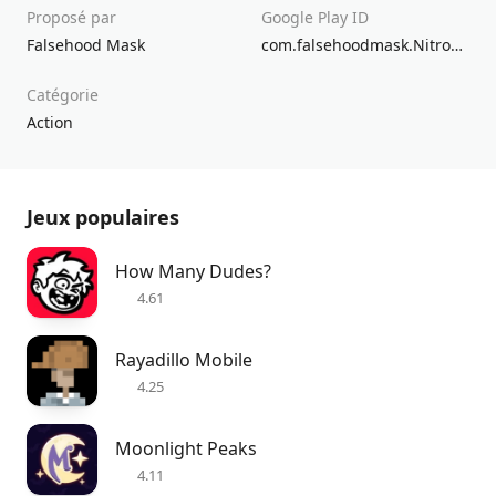
Proposé par
Google Play ID
Falsehood Mask
com.falsehoodmask.NitroDrive
Catégorie
Action
Jeux populaires
How Many Dudes?
4.61
Rayadillo Mobile
4.25
Moonlight Peaks
4.11