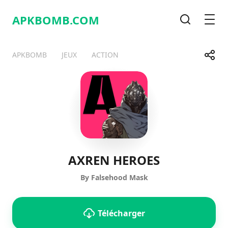
APKBOMB.
COM
Recherche
Men
Parta
APKBOMB
JEUX
ACTION
Telegram
Facebook
WhatsApp
X
AXREN HEROES
By Falsehood Mask
Télécharger