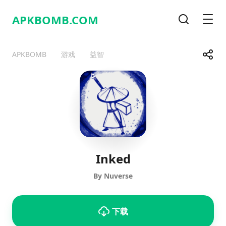
APKBOMB.
COM
搜索
Men
Share
APKBOMB
游戏
益智
Telegram
Facebook
WhatsApp
X
Inked
By Nuverse
下载