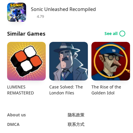
Sonic Unleashed Recompiled
4.79
Similar Games
See all
LUMINES
Case Solved: The
The Rise of the
REMASTERED
London Files
Golden Idol
About us
隐私政策
DMCA
联系方式