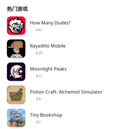
热门游戏
How Many Dudes?
4.61
Rayadillo Mobile
4.25
Moonlight Peaks
4.11
Potion Craft: Alchemist Simulator
3.4
Tiny Bookshop
4.2