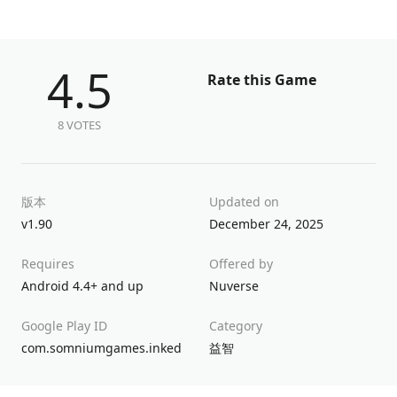
4.5
Rate this Game
8 VOTES
版本
Updated on
v1.90
December 24, 2025
Requires
Offered by
Android 4.4+ and up
Nuverse
Google Play ID
Category
com.somniumgames.inked
益智