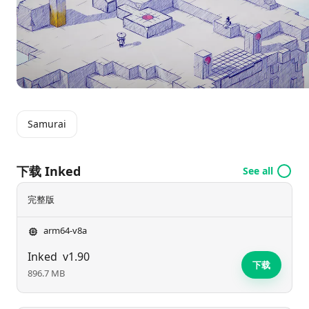
Samurai
下载 Inked
See all
完整版
arm64-v8a
Inked
v1.90
下载
896.7 MB