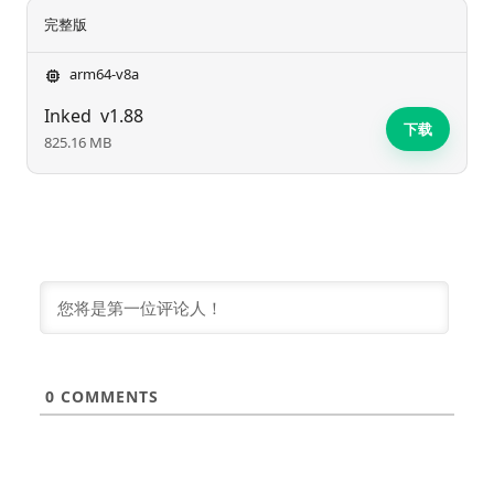
完整版
arm64-v8a
Inked
v1.88
下载
825.16 MB
0
COMMENTS