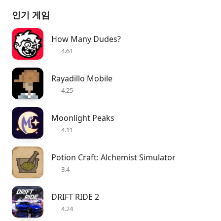
인기 게임
How Many Dudes?
4.61
Rayadillo Mobile
4.25
Moonlight Peaks
4.11
Potion Craft: Alchemist Simulator
3.4
DRIFT RIDE 2
4.24