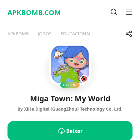
APKBOMB.
COM
Pesquisa
Men
Compa
APKBOMB
JOGOS
EDUCACIONAL
Telegram
Facebook
WhatsApp
X
OFFLINE
Miga Town: My World
By XiHe Digital (GuangZhou) Technology Co. Ltd.
Baixar