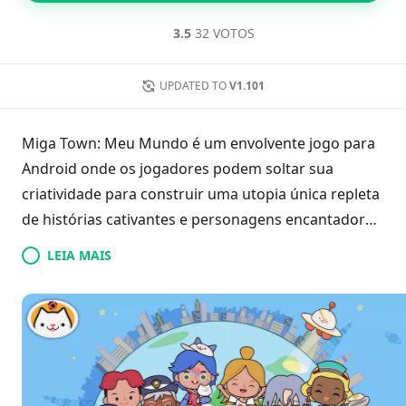
3.5
32 VOTOS
UPDATED TO
V1.101
Miga Town: Meu Mundo é um envolvente jogo para
Android onde os jogadores podem soltar sua
criatividade para construir uma utopia única repleta
de histórias cativantes e personagens encantadores.
Mergulhe em aventuras emocionantes enquanto
LEIA MAIS
busca por tesouros escondidos e personalize seus
personagens com uma variedade de roupas
vibrantes e acessórios.