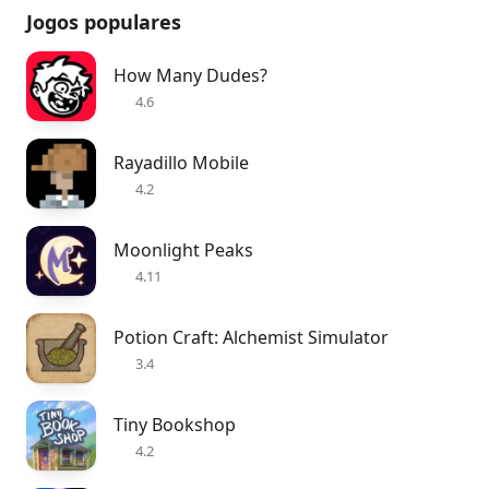
Jogos populares
How Many Dudes?
4.6
Rayadillo Mobile
4.2
Moonlight Peaks
4.11
Potion Craft: Alchemist Simulator
3.4
Tiny Bookshop
4.2