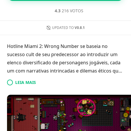
4.3
216 VOTOS
UPDATED TO
V0.8.1
Hotline Miami 2: Wrong Number se baseia no
sucesso cult de seu predecessor ao introduzir um
elenco diversificado de personagens jogáveis, cada
um com narrativas intrincadas e dilemas éticos que
se desenrolam em paralelo à linha do tempo do
LEIA MAIS
original. Ambientado em uma paisagem brutal
iluminada por néon, os jogadores se envolvem em
uma ação acelerada, combinando combate
estratégico e movimentos letais. O jogo é renomado
por sua trilha sonora de alta energia e estética retrô
distinta, proporcionando uma experiência