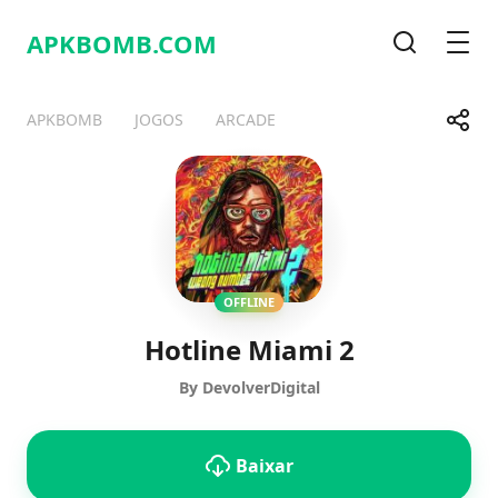
APKBOMB.
COM
Pesquisa
Men
Compa
APKBOMB
JOGOS
ARCADE
Telegram
Facebook
WhatsApp
X
OFFLINE
Hotline Miami 2
By DevolverDigital
Baixar