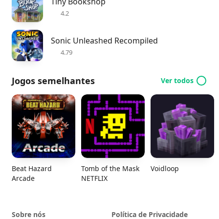
Tiny Bookshop
4.2
Sonic Unleashed Recompiled
4.79
Jogos semelhantes
Ver todos
Beat Hazard
Tomb of the Mask
Voidloop
Arcade
NETFLIX
Sobre nós
Política de Privacidade