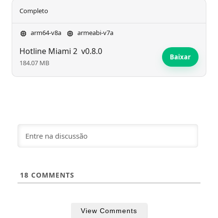
Completo
arm64-v8a
armeabi-v7a
Hotline Miami 2
v0.8.0
Baixar
184.07 MB
18
COMMENTS
View Comments