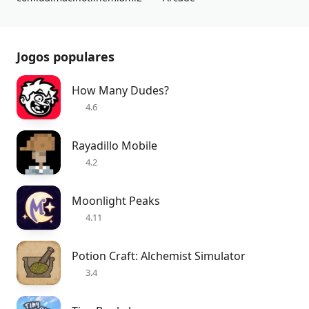
Jogos populares
How Many Dudes?
4.6
Rayadillo Mobile
4.2
Moonlight Peaks
4.11
Potion Craft: Alchemist Simulator
3.4