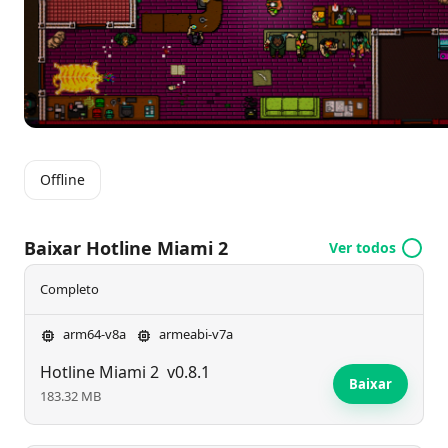
envolvente e orientada por histórias, onde cada
decisão tem peso e consequências, garantindo que
cada confronto possa levar à salvação ou à
destruição.
Offline
Baixar Hotline Miami 2
Ver todos
Completo
arm64-v8a
armeabi-v7a
Hotline Miami 2
v0.8.1
Baixar
183.32 MB