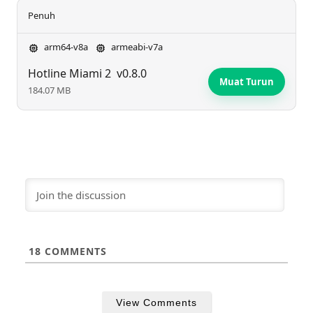
Penuh
arm64-v8a
armeabi-v7a
Hotline Miami 2
v0.8.0
Muat Turun
184.07 MB
18
COMMENTS
View Comments