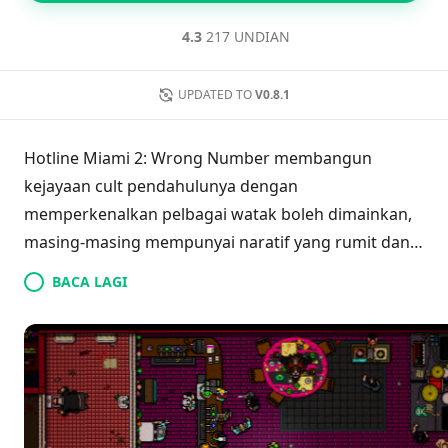
4.3
217 UNDIAN
UPDATED TO
V0.8.1
Hotline Miami 2: Wrong Number membangun
kejayaan cult pendahulunya dengan
memperkenalkan pelbagai watak boleh dimainkan,
masing-masing mempunyai naratif yang rumit dan
dilema etika yang berkembang selari dengan garis
BACA LAGI
masa asal. Berlatarbelakangkan pemandangan yang
brutal dan dipenuhi cahaya neon, pemain terlibat
dalam aksi pantas yang menggabungkan
pertempuran strategik dan gerakan mematikan.
Permainan ini terkenal dengan lagu latar yang
penuh tenaga dan estetik retro yang sememangnya