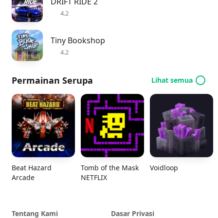
DRIFT RIDE 2
4.2
Tiny Bookshop
4.2
Permainan Serupa
Lihat semua
Beat Hazard
Tomb of the Mask
Voidloop
Arcade
NETFLIX
Tentang Kami
Dasar Privasi