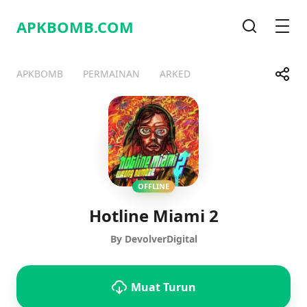
APKBOMB.
COM
Cari
Men
Kongs
APKBOMB
PERMAINAN
ARKED
Telegram
Facebook
WhatsApp
X
OFFLINE
Hotline Miami 2
By DevolverDigital
Muat Turun