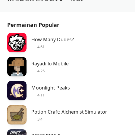
Permainan Popular
How Many Dudes?
4.61
Rayadillo Mobile
4.25
Moonlight Peaks
4.11
Potion Craft: Alchemist Simulator
3.4