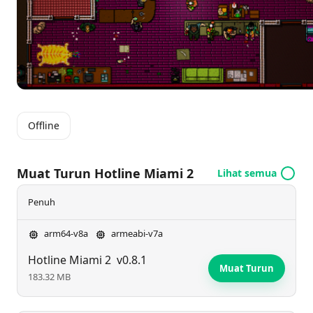
unik, memberikan pengalaman yang menarik dan
berfokuskan cerita di mana setiap keputusan
mempunyai kepentingan dan akibat, memastikan
setiap pertembungan boleh membawa kepada
keselamatan atau kemusnahan.
Offline
Muat Turun Hotline Miami 2
Lihat semua
Penuh
arm64-v8a
armeabi-v7a
Hotline Miami 2
v0.8.1
Muat Turun
183.32 MB