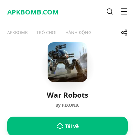
APKBOMB.
COM
Tìm kiếm
Men
Chia s
APKBOMB
TRÒ CHƠI
HÀNH ĐỘNG
Telegram
Facebook
WhatsApp
X
War Robots
By PIXONIC
Tải về