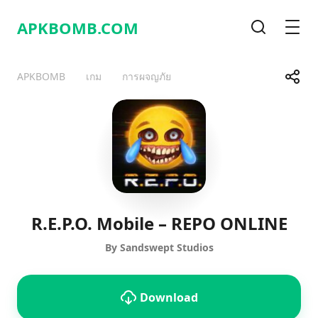
APKBOMB.
COM
Search
Men
Share
APKBOMB
เกม
การผจญภัย
Telegram
Facebook
WhatsApp
X
R.E.P.O. Mobile – REPO ONLINE
By Sandswept Studios
Download