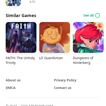
4.79
Similar Games
See all
FAITH: The Unholy
Lil’ Guardsman
Dungeons of
Trinity
Hinterberg
About us
Privacy Policy
DMCA
Contact us
© 2023 - 2026 APKBOMB.COM