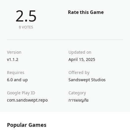
2.5
Rate this Game
8 VOTES
Version
Updated on
v1.1.2
April 15, 2025
Requires
Offered by
6.0 and up
Sandswept Studios
Google Play ID
Category
com.sandswept.repo
การผจญภัย
Popular Games