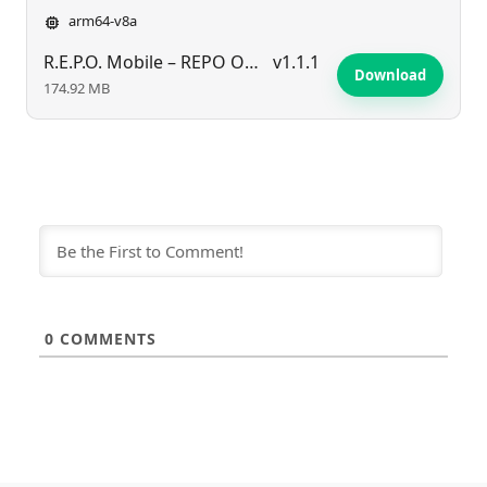
arm64-v8a
R.E.P.O. Mobile – REPO ONLINE
v1.1.1
Download
174.92 MB
0
COMMENTS