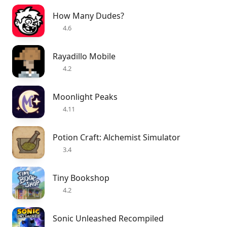
How Many Dudes?
4.6
Rayadillo Mobile
4.2
Moonlight Peaks
4.11
Potion Craft: Alchemist Simulator
3.4
Tiny Bookshop
4.2
Sonic Unleashed Recompiled