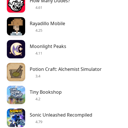
How Many Dudes?
4.61
Rayadillo Mobile
4.25
Moonlight Peaks
4.11
Potion Craft: Alchemist Simulator
3.4
Tiny Bookshop
4.2
Sonic Unleashed Recompiled
4.79