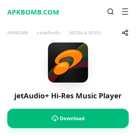
APKBOMB.
COM
Search
Men
Share
APKBOMB
แอปพลิเคชัน
MEDIA & VIDEO
Telegram
Facebook
WhatsApp
X
jetAudio+ Hi-Res Music Player
Download