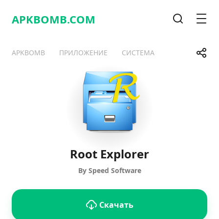
APKBOMB.
COM
Поиск
Мен
Поде
APKBOMB
ПРИЛОЖЕНИЕ
СИСТЕМА
Telegram
Facebook
WhatsApp
X
Root Explorer
By Speed Software
Скачать