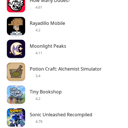
How Many Dudes?
4.61
Rayadillo Mobile
4.2
Moonlight Peaks
4.11
Potion Craft: Alchemist Simulator
3.4
Tiny Bookshop
4.2
Sonic Unleashed Recompiled
4.79