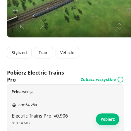
Trains Pro zapewnia angażujące doświadczenie
symulatora, które łączy strategię, umiejętności oraz
uznanie dla nowoczesnych systemów kolejowych.
Stylized
Train
Vehicle
Pobierz Electric Trains
Pro
Zobacz wszystkie
Pełna wersja
arm64-v8a
Electric Trains Pro
v0.906
Pobierz
819.14 MB