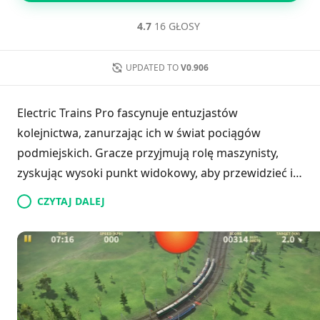
4.7
16 GŁOSY
UPDATED TO
V0.906
Electric Trains Pro fascynuje entuzjastów
kolejnictwa, zanurzając ich w świat pociągów
podmiejskich. Gracze przyjmują rolę maszynisty,
zyskując wysoki punkt widokowy, aby przewidzieć i
omijać potencjalne przeszkody, zapewniając
CZYTAJ DALEJ
bezpieczny i terminowy transport. Sukces w
unikaniu wypadków zwiększa wyniki i odblokowuje
nowe funkcje, co tworzy satysfakcjonujące
doświadczenie. Gra oferuje oszałamiającą grafikę z
żywymi kolorami i malowniczymi krajobrazami, co
wzbogaca rozgrywkę. Ogólnie rzecz biorąc, Electric