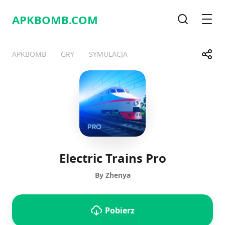
APKBOMB.
COM
Wyszukiwa
Men
Udost
APKBOMB
GRY
SYMULACJA
Telegram
Facebook
WhatsApp
X
Electric Trains Pro
By Zhenya
Pobierz