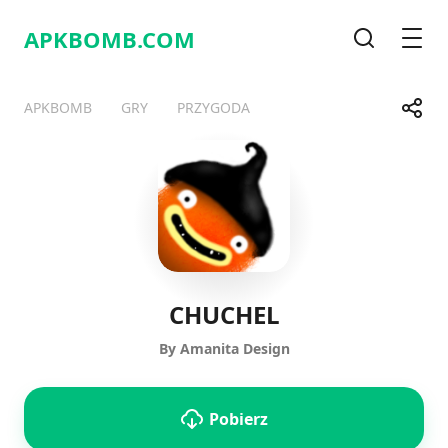
APKBOMB.
COM
Wyszukiwa
Men
Udost
APKBOMB
GRY
PRZYGODA
Telegram
Facebook
WhatsApp
X
CHUCHEL
By Amanita Design
Pobierz