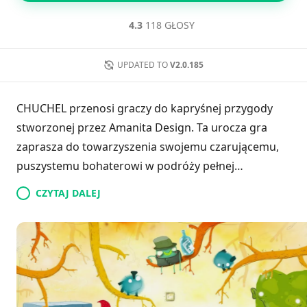
4.3
118 GŁOSY
UPDATED TO
V2.0.185
CHUCHEL przenosi graczy do kapryśnej przygody
stworzonej przez Amanita Design. Ta urocza gra
zaprasza do towarzyszenia swojemu czarującemu,
puszystemu bohaterowi w podróży pełnej
eksploracji, zagadek i zabawnych spotkań.
CZYTAJ DALEJ
Przemierzając ten fantastyczny świat, napotkasz
mnóstwo dziwacznych postaci i zaangażujesz się
zarówno w zabawne, jak i wymagające sytuacje.
Lekki humor gry, w połączeniu z jej niespieszną
rozgrywką, zapewnia odświeżające i przyjemne
doświadczenie dla graczy w każdym wieku i o