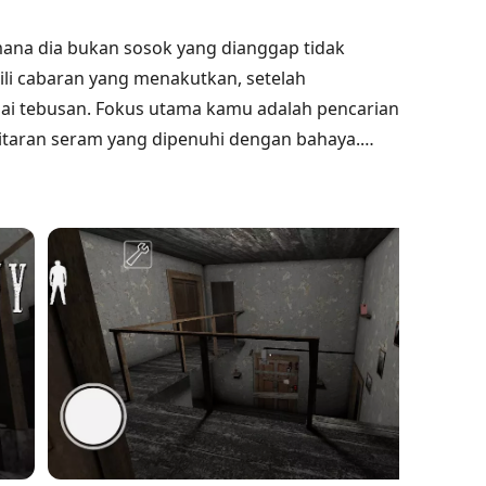
mana dia bukan sosok yang dianggap tidak
ili cabaran yang menakutkan, setelah
 tebusan. Fokus utama kamu adalah pencarian
itaran seram yang dipenuhi dengan bahaya.
 strategi untuk menghindarinya, berlari dan
nnya tinggi; jika kamu gagal untuk kekal tidak
i lagi. Satu-satunya matlamat kamu adalah untuk
ini sebelum bayang-bayang menghampiri.