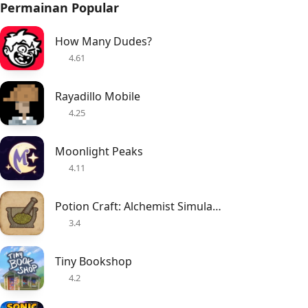
Permainan Popular
How Many Dudes?
4.61
Rayadillo Mobile
4.25
Moonlight Peaks
4.11
Potion Craft: Alchemist Simulator
3.4
Tiny Bookshop
4.2