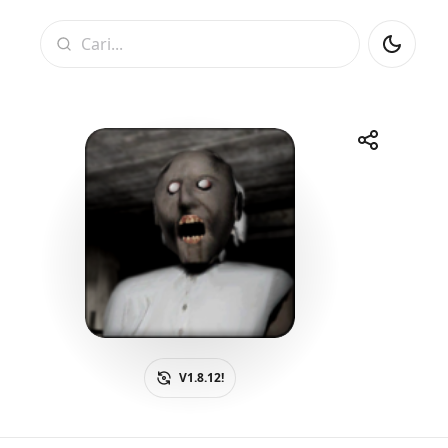
Cari
Kongsi
Telegram
Facebook
WhatsApp
X
V1.8.12!