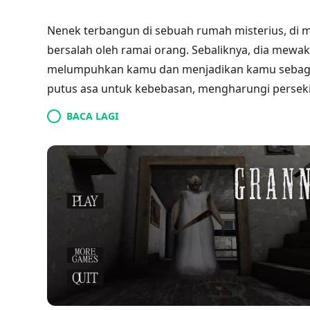
Nenek terbangun di sebuah rumah misterius, di 
bersalah oleh ramai orang. Sebaliknya, dia mewak
melumpuhkan kamu dan menjadikan kamu sebagai
putus asa untuk kebebasan, mengharungi persek
Kamu harus menggunakan kebolehan mengelak dan
BACA LAGI
bersembunyi sebaik sahaja peluang muncul. Taruha
dikesan, kamu berisiko menjadi mangsa dia sekal
mencari cara keluar dari kediaman menakutkan 