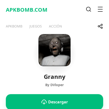
APKBOMB.
COM
Buscar
Men
Compa
APKBOMB
JUEGOS
ACCIÓN
Telegram
Facebook
WhatsApp
X
Granny
By DVloper
Descargar