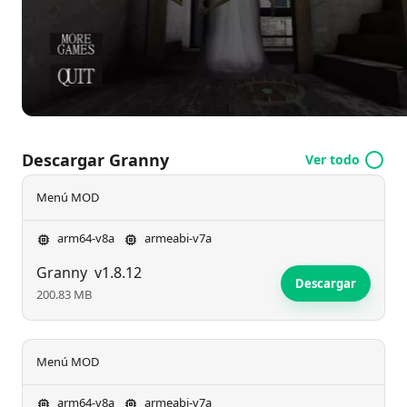
Descargar Granny
Ver todo
Menú MOD
arm64-v8a
armeabi-v7a
Granny
v1.8.12
Descargar
200.83 MB
Menú MOD
arm64-v8a
armeabi-v7a