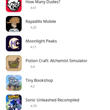
How Many Dudes?
4.61
Rayadillo Mobile
4.25
Moonlight Peaks
4.11
Potion Craft: Alchemist Simulator
3.4
Tiny Bookshop
4.2
Sonic Unleashed Recompiled
4.79