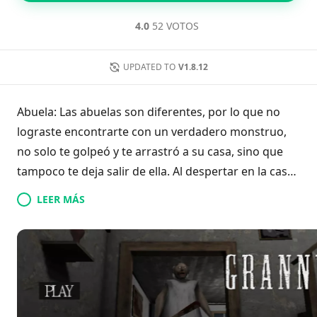
4.0
52 VOTOS
UPDATED TO
V1.8.12
Abuela: Las abuelas son diferentes, por lo que no
lograste encontrarte con un verdadero monstruo,
no solo te golpeó y te arrastró a su casa, sino que
tampoco te deja salir de ella. Al despertar en la casa,
solo debes tener una idea en tu cabeza, y es cómo
LEER MÁS
escapar de este lugar. Usa el entorno, esconde,
corre y vuelve a esconderte, haz todo lo que puedas
para escapar de este lugar terrible. Y lo más
importante, no caigas en la trampa de la abuela, de
lo contrario volverás a golpear.