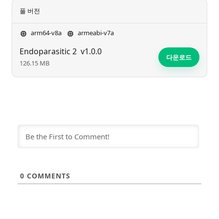
풀 버전
arm64-v8a
armeabi-v7a
Endoparasitic 2
v1.0.0
다운로드
126.15 MB
0
COMMENTS