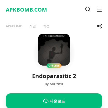
APKBOMB.
COM
검색
메뉴
공유
APKBOMB
게임
액션
Telegram
Facebook
WhatsApp
X
OFFLINE
Endoparasitic 2
By Miziziziz
다운로드