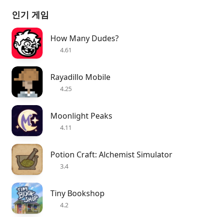
인기 게임
How Many Dudes?
4.61
Rayadillo Mobile
4.25
Moonlight Peaks
4.11
Potion Craft: Alchemist Simulator
3.4
Tiny Bookshop
4.2