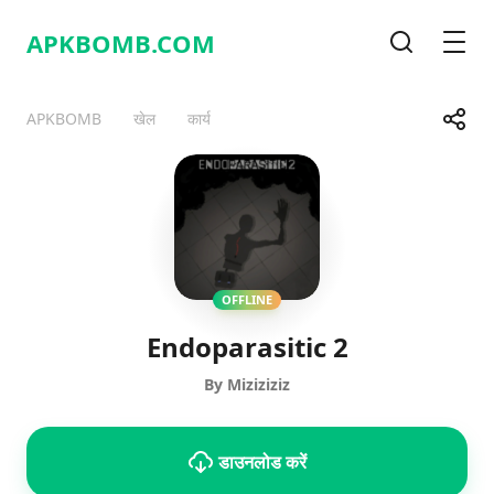
APKBOMB.
COM
खोज
मेनू
साझा करे
APKBOMB
खेल
कार्य
Telegram
Facebook
WhatsApp
X
OFFLINE
Endoparasitic 2
By Miziziziz
डाउनलोड करें