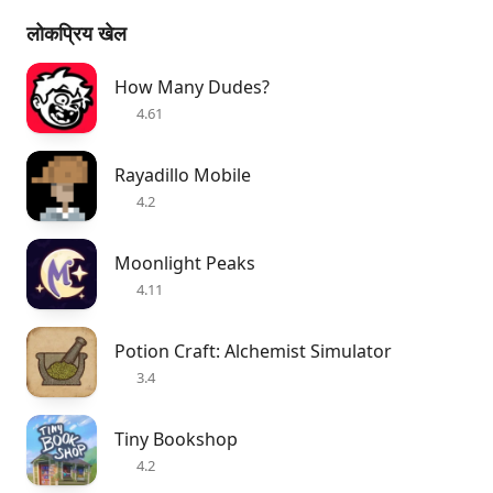
लोकप्रिय खेल
How Many Dudes?
4.61
Rayadillo Mobile
4.2
Moonlight Peaks
4.11
Potion Craft: Alchemist Simulator
3.4
Tiny Bookshop
4.2