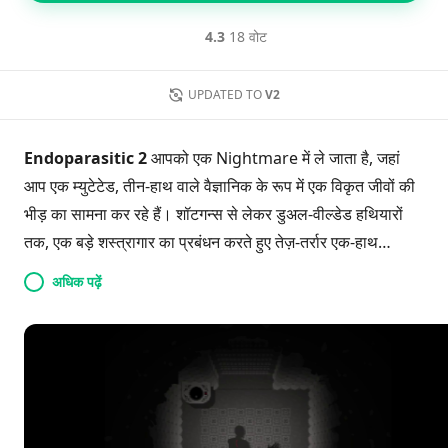
4.3
18 वोट
UPDATED TO
V2
Endoparasitic 2
आपको एक Nightmare में ले जाता है, जहां
आप एक म्युटेटेड, तीन-हाथ वाले वैज्ञानिक के रूप में एक विकृत जीवों की
भीड़ का सामना कर रहे हैं। शॉटगन्स से लेकर डुअल-वील्डेड हथियारों
तक, एक बड़े शस्त्रागार का प्रबंधन करते हुए तेज़-तर्रार एक-हाथ
नियंत्रणों के बीच संतुलन बनाए रखें। क्रूर बेस-बिल्डिंग डिफेंस
अधिक पढ़ें
मैकेनिक्स में शामिल हों, साथ ही एक जटिल तकनीकी पेड़ जो आपको
हमेशा चौकस रखता है। हर पल एक बेताब बचाव की लड़ाई है, जो पूर्ववर्ती
खेल के आतंक और अराजकता को बढ़ाता है। क्या आप म्युटेशन
एपीकलिप्स को मात देने और अपनी विजय प्राप्त करने के लिए तैयार हैं?
इस एड्रेनालिन-फ्यूएल्ड अनुभव में कूदने का मौका न चूकें!