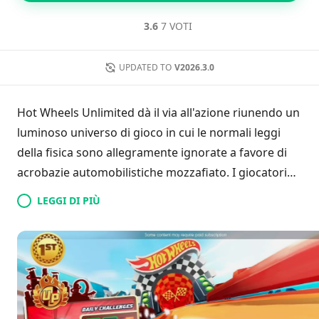
3.6
7 VOTI
UPDATED TO
V2026.3.0
Hot Wheels Unlimited dà il via all'azione riunendo un
luminoso universo di gioco in cui le normali leggi
della fisica sono allegramente ignorate a favore di
acrobazie automobilistiche mozzafiato. I giocatori
hanno accesso a una vasta gamma di veicoli che
LEGGI DI PIÙ
possono essere migliorati e personalizzati
gradualmente secondo le loro preferenze. Inoltre, il
gioco presenta un editor di tracciati complesso,
permettendo ai giocatori di progettare i propri
percorsi pieni di varie sfide, creando l'occasione per
gare competitive con ricompense di grande valore.