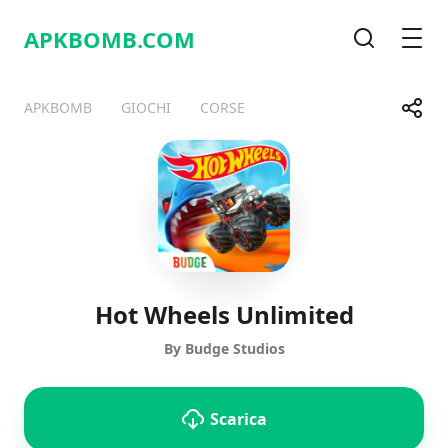
APKBOMB.
COM
Cerca
Men
Condi
APKBOMB
GIOCHI
CORSE
Telegram
Facebook
WhatsApp
X
Hot Wheels Unlimited
By Budge Studios
Scarica