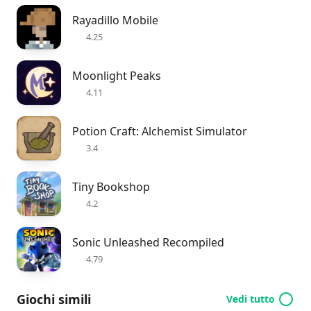
Rayadillo Mobile
4.25
Moonlight Peaks
4.11
Potion Craft: Alchemist Simulator
3.4
Tiny Bookshop
4.2
Sonic Unleashed Recompiled
4.79
Giochi simili
Vedi tutto