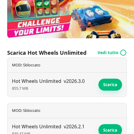
Con grande entusiasmo, i giocatori possono persino
scatenare formidabili boss sulla pista, divertendosi
nel caos mentre sconvolgono i conducenti più
prudenti.
Scarica Hot Wheels Unlimited
Vedi tutto
MOD: Sbloccato
Hot Wheels Unlimited
v2026.3.0
Scarica
855.7 MB
MOD: Sbloccato
Hot Wheels Unlimited
v2026.2.1
Scarica
830.47 MB