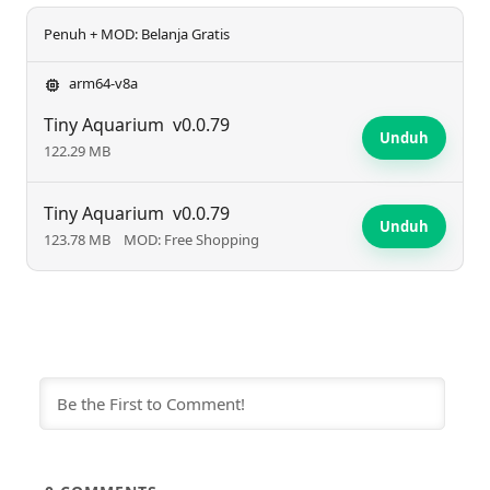
Penuh + MOD: Belanja Gratis
arm64-v8a
Tiny Aquarium
v0.0.79
Unduh
122.29 MB
Tiny Aquarium
v0.0.79
Unduh
123.78 MB
MOD: Free Shopping