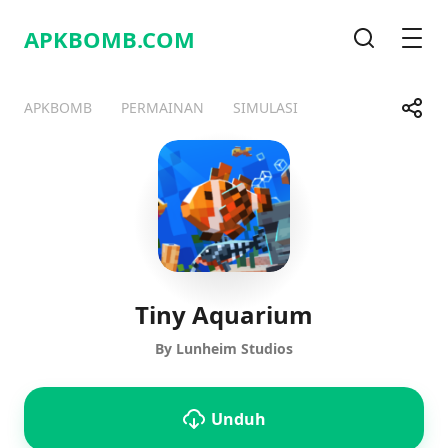
APKBOMB.
COM
Pencarian
Men
Bagik
APKBOMB
PERMAINAN
SIMULASI
Telegram
Facebook
WhatsApp
X
Tiny Aquarium
By Lunheim Studios
Unduh