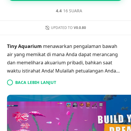
4.4
16 SUARA
UPDATED TO
V0.0.80
Tiny Aquarium
menawarkan pengalaman bawah
air yang memikat di mana Anda dapat merancang
dan memelihara akuarium pribadi, bahkan saat
waktu istirahat Anda! Mulailah petualangan Anda
dengan telur sederhana dan buka kunci lebih dari
BACA LEBIH LANJUT
120 spesies ikan yang unik saat Anda menghias
tangki yang tenang. Dengan pertumbuhan ikan
secara real-time, setiap momen yang Anda habiskan
jauh akan terbayar saat Anda kembali. Bersosialisasi
dengan teman-teman dengan mengunjungi
akuarium mereka atau terjun ke acara live yang