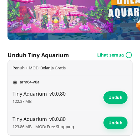
mendebarkan yang menjaga semangat tetap
mengalir. Selain itu, minigame memancing
menambah kesenangan ekstra, memungkinkan
Anda menangkap ikan langka dan memperkaya
koleksi Anda. Segera terjun dan mulailah
membangun ruang suaka akuatik impian Anda hari
Unduh Tiny Aquarium
Lihat semua
ini!
Penuh + MOD: Belanja Gratis
arm64-v8a
Tiny Aquarium
v0.0.80
Unduh
122.37 MB
Tiny Aquarium
v0.0.80
Unduh
123.86 MB
MOD: Free Shopping