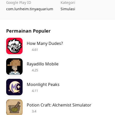
Google Play ID
Kategori
com.lunheim.tinyaquarium
Simulasi
Permainan Populer
How Many Dudes?
4.61
Rayadillo Mobile
4.25
Moonlight Peaks
4.11
Potion Craft: Alchemist Simulator
3.4