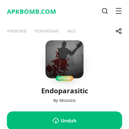
APKBOMB.
COM
Pencarian
Men
Bagik
APKBOMB
PERMAINAN
AKSI
Telegram
Facebook
WhatsApp
X
OFFLINE
Endoparasitic
By Miziziziz
Unduh