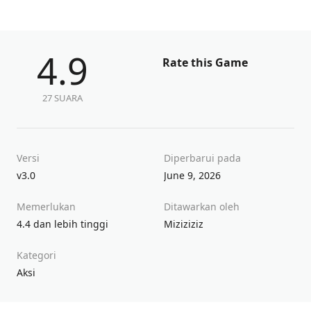
4.9
Rate this Game
27 SUARA
Versi
Diperbarui pada
v3.0
June 9, 2026
Memerlukan
Ditawarkan oleh
4.4 dan lebih tinggi
Miziziziz
Kategori
Aksi