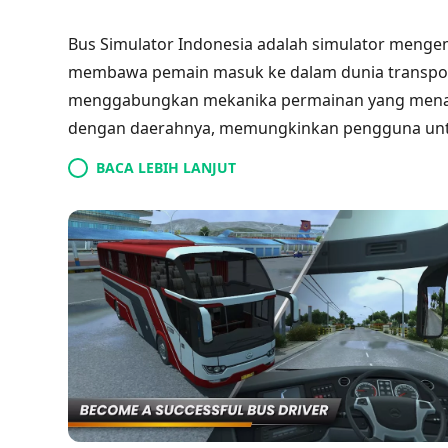
Bus Simulator Indonesia adalah simulator meng
membawa pemain masuk ke dalam dunia transporta
menggabungkan mekanika permainan yang menarik
dengan daerahnya, memungkinkan pengguna untuk
dengan berbagai kota dan desa. Dengan grafis yan
BACA LEBIH LANJUT
merasakan esensi budaya mengemudikan bus di In
bagi para penggemar permainan simulasi. Kombi
yang menyenangkan berkontribusi pada popularita