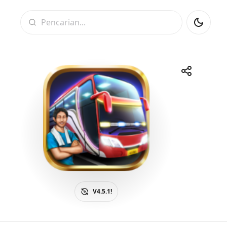
Pencarian
Bagikan
Telegram
Facebook
WhatsApp
X
V4.5.1!