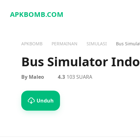
APKBOMB.
COM
APKBOMB
PERMAINAN
SIMULASI
Bus Simula
Bus Simulator Ind
By Maleo
4.3
103 SUARA
Unduh