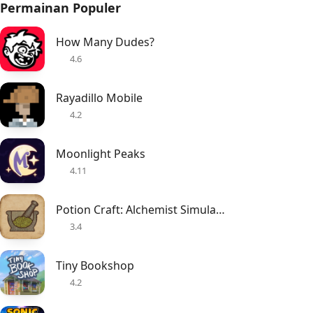
Permainan Populer
How Many Dudes?
4.6
Rayadillo Mobile
4.2
Moonlight Peaks
4.11
Potion Craft: Alchemist Simulator
3.4
Tiny Bookshop
4.2