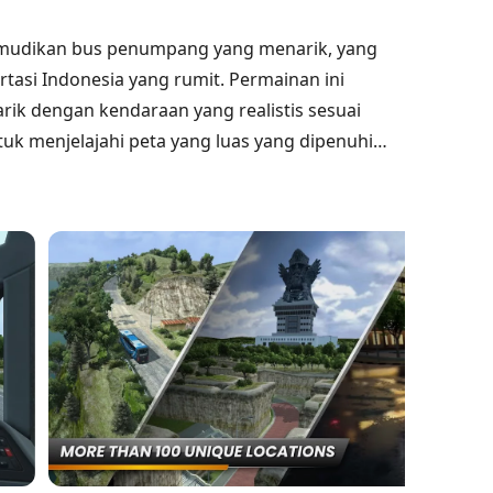
emudikan bus penumpang yang menarik, yang
si Indonesia yang rumit. Permainan ini
 dengan kendaraan yang realistis sesuai
 menjelajahi peta yang luas yang dipenuhi
g menakjubkan dan detail yang teliti, pemain
donesia, menjadikannya pilihan yang disukai
nasi elemen autentik dan tantangan mengemudi
snya yang luas dan daya tariknya.