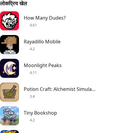
लोकप्रिय खेल
How Many Dudes?
4.61
Rayadillo Mobile
4.2
Moonlight Peaks
4.11
Potion Craft: Alchemist Simulator
3.4
Tiny Bookshop
4.2